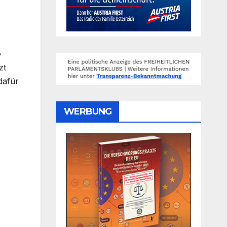
e
zt
dafür
WERBUNG