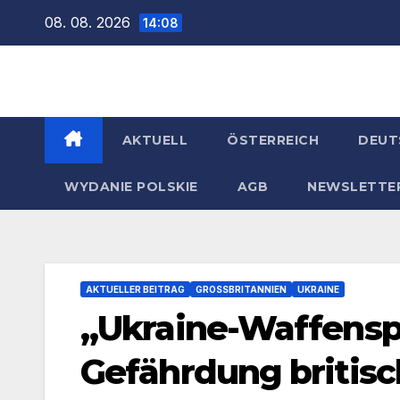
Zum
08. 08. 2026
14:08
Inhalt
springen
AKTUELL
ÖSTERREICH
DEUT
WYDANIE POLSKIE
AGB
NEWSLETTE
AKTUELLER BEITRAG
GROSSBRITANNIEN
UKRAINE
„Ukraine-Waffensp
Gefährdung britisc