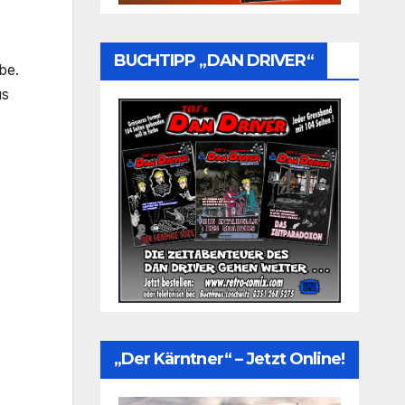
BUCHTIPP „DAN DRIVER“
be.
us
„Der Kärntner“ – Jetzt Online!