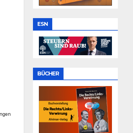
ESN
BÜCHER
ungen