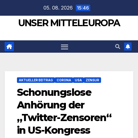
Zum
05. 08. 2026
15:46
Inhalt
UNSER MITTELEUROPA
springen
AKTUELLER BEITRAG
CORONA
USA
ZENSUR
Schonungslose
Anhörung der
„Twitter-Zensoren“
in US-Kongress