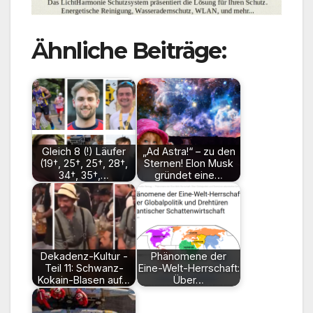
Ähnliche Beiträge:
Gleich 8 (!) Läufer
„Ad Astra!“ – zu den
(19†, 25†, 25†, 28†,
Sternen! Elon Musk
34†, 35†,…
gründet eine…
Dekadenz-Kultur -
Phänomene der
Teil 11: Schwanz-
Eine-Welt-Herrschaft:
Kokain-Blasen auf…
Über…