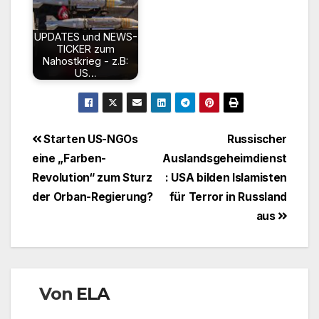
UPDATES und NEWS-
TICKER zum
Nahostkrieg - z.B:
US…
Beitragsnavigation
Starten US-NGOs
Russischer
eine „Farben-
Auslandsgeheimdienst
Revolution“ zum Sturz
: USA bilden Islamisten
der Orban-Regierung?
für Terror in Russland
aus
Von
ELA