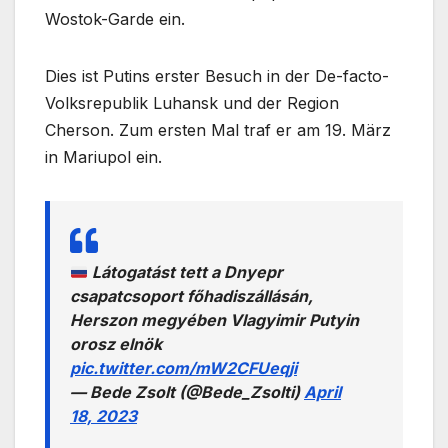
Wostok-Garde ein.
Dies ist Putins erster Besuch in der De-facto-
Volksrepublik Luhansk und der Region
Cherson. Zum ersten Mal traf er am 19. März
in Mariupol ein.
Látogatást tett a Dnyepr
csapatcsoport főhadiszállásán,
Herszon megyében Vlagyimir Putyin
orosz elnök
pic.twitter.com/mW2CFUeqji
— Bede Zsolt (@Bede_Zsolti)
April
18, 2023