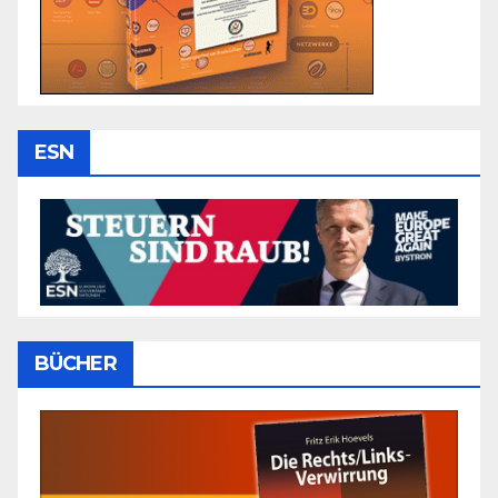
ESN
BÜCHER