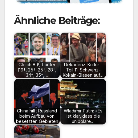
Ähnliche Beiträge:
Gleich 8 (!) Läufer
Dekadenz-Kultur -
(19†, 25†, 25†, 28†,
Teil 11: Schwanz-
34†, 35†,…
Kokain-Blasen auf…
China hilft Russland
Wladimir Putin: «Es
beim Aufbau von
ist klar, dass die
besetzten Gebieten
unipolare…