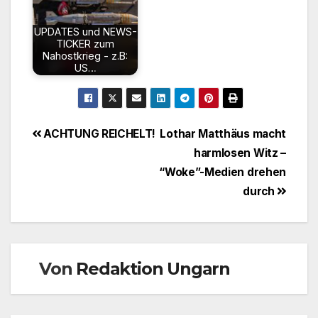
UPDATES und NEWS-
TICKER zum
Nahostkrieg - z.B:
US…
Beitragsnavigation
ACHTUNG REICHELT!
Lothar Matthäus macht
harmlosen Witz –
“Woke”-Medien drehen
durch
Von
Redaktion Ungarn