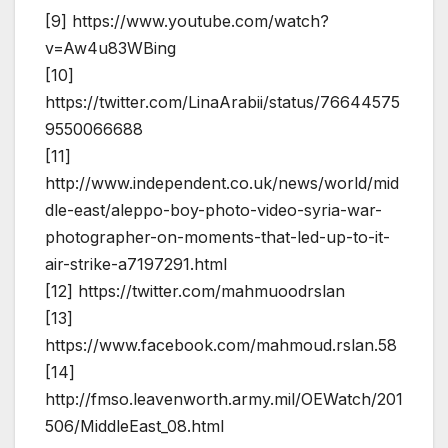
[9] https://www.youtube.com/watch?
v=Aw4u83WBing
[10]
https://twitter.com/LinaArabii/status/76644575
9550066688
[11]
http://www.independent.co.uk/news/world/mid
dle-east/aleppo-boy-photo-video-syria-war-
photographer-on-moments-that-led-up-to-it-
air-strike-a7197291.html
[12] https://twitter.com/mahmuoodrslan
[13]
https://www.facebook.com/mahmoud.rslan.58
[14]
http://fmso.leavenworth.army.mil/OEWatch/201
506/MiddleEast_08.html