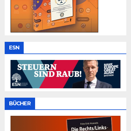
ESN
BÜCHER