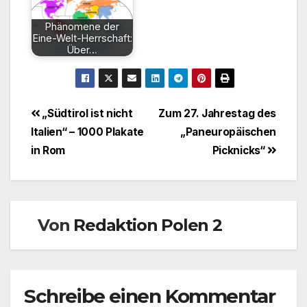
Phänomene der
Eine-Welt-Herrschaft:
Über…
Beitragsnavigation
„Südtirol ist nicht
Zum 27. Jahrestag des
Italien“ – 1000 Plakate
„Paneuropäischen
in Rom
Picknicks“
Von
Redaktion Polen 2
Schreibe einen Kommentar