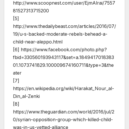
http://www.scoopnest.com/user/EjmAlrai/7557
81527313715200
[5]
http://www.thedailybeast.com/articles/2016/07/
19/u-s-backed-moderate-rebels-behead-a-
child-near-aleppo.html
[6] https://www.facebook.com/photo.php?
fbid=330560193943117&set=a.1849417018383
01.1073741829.100009674160711&type=3&the
ater
[7]
https://en.wikipedia.org/wiki/Harakat_Nour_al-
Din_al-Zenki
[8]
https://www.theguardian.com/world/2016/jul/2
0/syrian-opposition-group-which-killed-child-
was-in-us-vetted-alliance