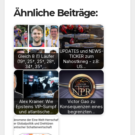
Ähnliche Beiträge:
UPDATES und NEWS-
Gleich 8 (!) Läufer
TICKER zum
(19†, 25†, 25†, 28†,
Nahostkrieg - z.B:
34†, 35†,…
US…
Alex Krainer: Wie
Victor Gao zu
Epsteins VIP-Sumpf
Konsequenzen eines
und atlantische…
begrenzten…