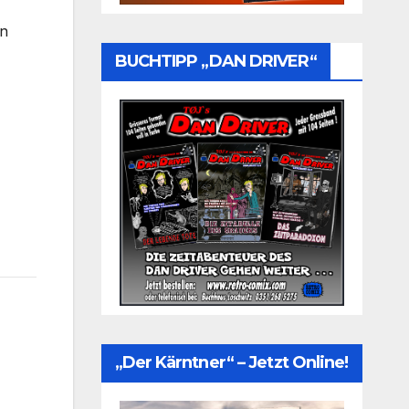
an
BUCHTIPP „DAN DRIVER“
„Der Kärntner“ – Jetzt Online!