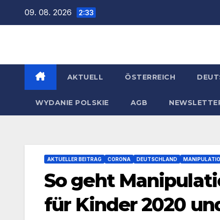
Zum
09. 08. 2026
2:33
Inhalt
springen
AKTUELL
ÖSTERREICH
DEUT
WYDANIE POLSKIE
AGB
NEWSLETTE
AKTUELLER BEITRAG
CORONA
DEUTSCHLAND
MANIPULATI
So geht Manipulati
für Kinder 2020 und