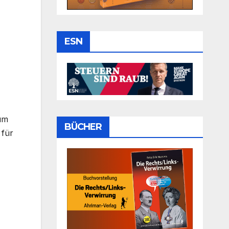
ESN
um
BÜCHER
 für