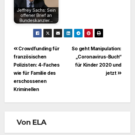
Jeffrey Sachs: Sein
offener Brief an
Bundeskanzler…
Beitragsnavigation
Crowdfunding für
So geht Manipulation:
französischen
„Coronavirus-Buch“
Polizisten: 4-Faches
für Kinder 2020 und
wie für Familie des
jetzt
erschossenen
Kriminellen
Von
ELA