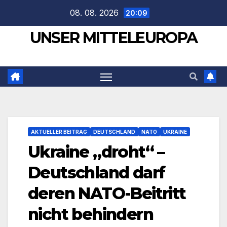
Zum
08. 08. 2026
20:09
Inhalt
UNSER MITTELEUROPA
springen
AKTUELLER BEITRAG
DEUTSCHLAND
NATO
UKRAINE
Ukraine „droht“ –
Deutschland darf
deren NATO-Beitritt
nicht behindern