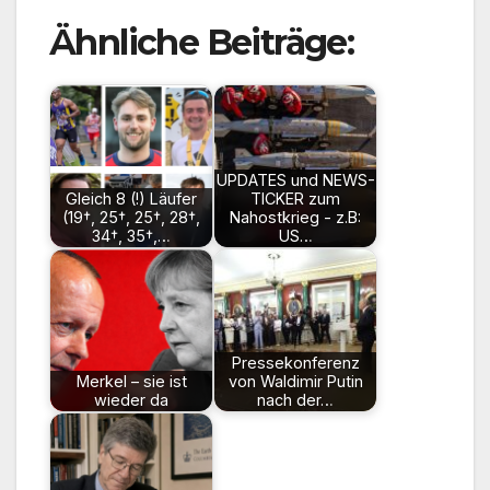
Ähnliche Beiträge:
UPDATES und NEWS-
Gleich 8 (!) Läufer
TICKER zum
(19†, 25†, 25†, 28†,
Nahostkrieg - z.B:
34†, 35†,…
US…
Pressekonferenz
Merkel – sie ist
von Waldimir Putin
wieder da
nach der…