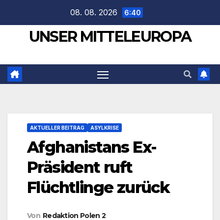
Zum
08. 08. 2026
6:40
Inhalt
UNSER MITTELEUROPA
springen
AKTUELLER BEITRAG
ASYLKRISE
Afghanistans Ex-
Präsident ruft
Flüchtlinge zurück
Von
Redaktion Polen 2