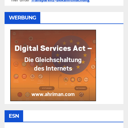
WERBUNG
ESN