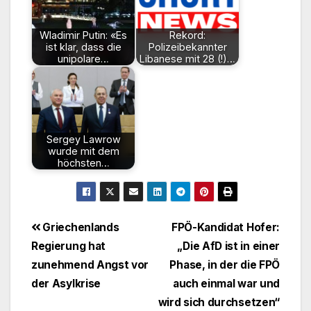
Wladimir Putin: «Es
Rekord:
ist klar, dass die
Polizeibekannter
unipolare…
Libanese mit 28 (!)…
Sergey Lawrow
wurde mit dem
höchsten…
Beitragsnavigation
Griechenlands
FPÖ-Kandidat Hofer:
Regierung hat
„Die AfD ist in einer
zunehmend Angst vor
Phase, in der die FPÖ
der Asylkrise
auch einmal war und
wird sich durchsetzen“