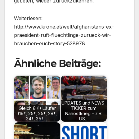
gebeten, wieder zurückzukehren.
Weiterlesen:
http://www.krone.at/welt/afghanistans-ex-
praesident-ruft-fluechtlinge-zurueck-wir-
brauchen-euch-story-528978
Ähnliche Beiträge:
UPDATES und NEWS-
Gleich 8 (!) Läufer
TICKER zum
(19†, 25†, 25†, 28†,
Nahostkrieg - z.B:
34†, 35†,…
US…