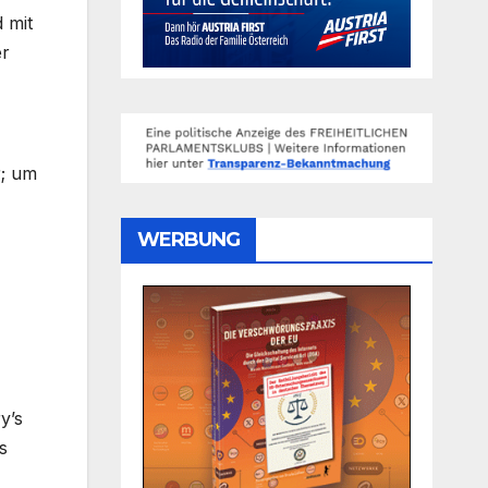
 mit
er
r; um
WERBUNG
y’s
s