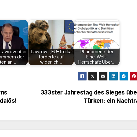
 Lawrow über
Lawrow: „EU-Troika
Phänomene der
lammern der
forderte auf
Eine-Welt-
iten an…
widerlich…
Herrschaft: Über…
rns
333ster Jahrestag des Sieges übe
dalös!
Türken: ein Nacht