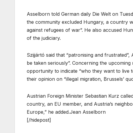
Asselborn told German daily Die Welt on Tuesd
the community excluded Hungary, a country whi
against refugees of war”. He also accused Hu
of the judiciary.
Szijjártó said that “patronising and frustrated
be taken seriously”. Concerning the upcoming r
opportunity to indicate “who they want to live 
their opinion on “illegal migration, Brussels’ qu
Austrian Foreign Minister Sebastian Kurz call
country, an EU member, and Austria’s neighbour
Europe,” he added.Jean Asselborn
[/hidepost]