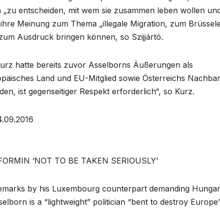
 „zu entscheiden, mit wem sie zusammen leben wollen und
ihre Meinung zum Thema „illegale Migration, zum Brüssel
um Ausdruck bringen können, so Szijjártó.
Kurz hatte bereits zuvor Asselborns Äußerungen als
ropäisches Land und EU-Mitglied sowie Österreichs Nachba
n, ist gegenseitiger Respekt erforderlich“, so Kurz.
4.09.2016
FORMIN ‘NOT TO BE TAKEN SERIOUSLY’
d remarks by his Luxembourg counterpart demanding Hungar
lborn is a “lightweight” politician “bent to destroy Europe’