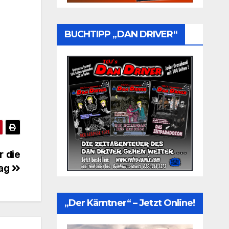
BUCHTIPP „DAN DRIVER“
r die
rag
„Der Kärntner“ – Jetzt Online!