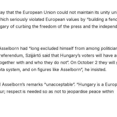
ay that the European Union could not maintain its unity un
ch seriously violated European values by “building a fen
ngary of curbing the freedom of the press and the indepen
”, Asselborn had “long excluded himself from among politicia
eferendum, Szijjártó said that Hungary’s voters will have 
together with and who they do not”. On October 2 they will 
ota system, and on figures like Asselborn”, he insisted.
ed Asselborn’s remarks “unacceptable”. “Hungary is a Euro
; respect is needed so as not to jeopardise peace within