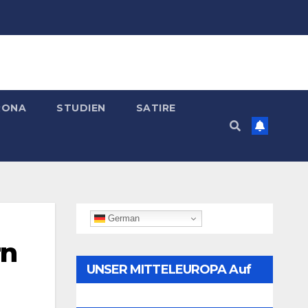
RONA
STUDIEN
SATIRE
German
rn
UNSER MITTELEUROPA Auf
Telegram Folgen