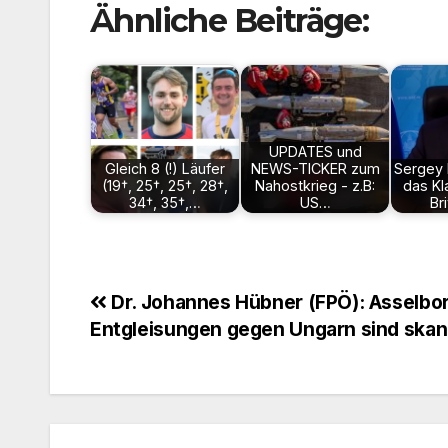
Ähnliche Beiträge:
UPDATES und
Gleich 8 (!) Läufer
NEWS-TICKER zum
Sergey
(19†, 25†, 25†, 28†,
Nahostkrieg - z.B:
das K
34†, 35†,…
US…
Br
Beitragsnavigation
Dr. Johannes Hübner (FPÖ): Asselbo
Entgleisungen gegen Ungarn sind skan