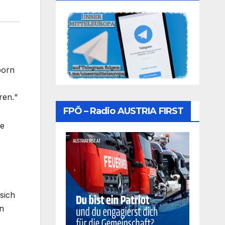
born
ren.“
FPÖ – Radio AUSTRIA FIRST
he
sich
en