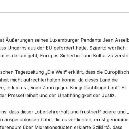
ó hat Äußerungen seines Luxemburger Pendants Jean Assel
 Ungarns aus der EU gefordert hatte. Szijjártó wörtlich:
 dem es darum geht, Europas Sicherheit und Kultur zu zerstö
tschen Tageszeitung „Die Welt“ erklärt, dass die Europäisc
eit micht aufrechterhalten könne, da dieses Land die
e, indem es „einen Zaun gegen Kriegsflüchtlinge baut“. Er
r Pressefreiheit und der Unabhängigkeit der Justiz.
ns, dass dieser „oberlehrerhaft und frustriert“ agiere und „
ern ausgeschlossen habe, die es verdienten, ernst genomm
rendum über Migrationsquoten erklärte Szijjártó, dass