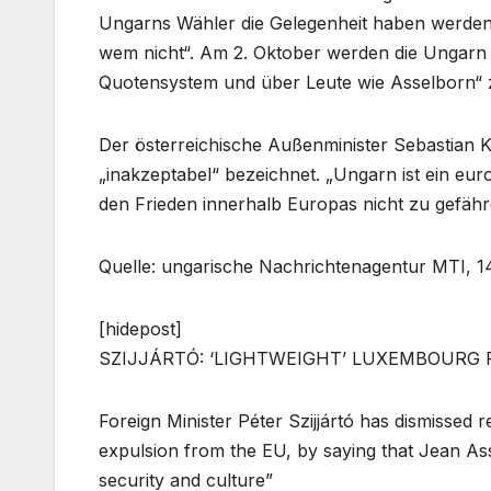
Ungarns Wähler die Gelegenheit haben werden
wem nicht“. Am 2. Oktober werden die Ungarn 
Quotensystem und über Leute wie Asselborn“ z
Der österreichische Außenminister Sebastian 
„inakzeptabel“ bezeichnet. „Ungarn ist ein eu
den Frieden innerhalb Europas nicht zu gefährde
Quelle: ungarische Nachrichtenagentur MTI, 1
[hidepost]
SZIJJÁRTÓ: ‘LIGHTWEIGHT’ LUXEMBOURG 
Foreign Minister Péter Szijjártó has dismisse
expulsion from the EU, by saying that Jean Asse
security and culture”