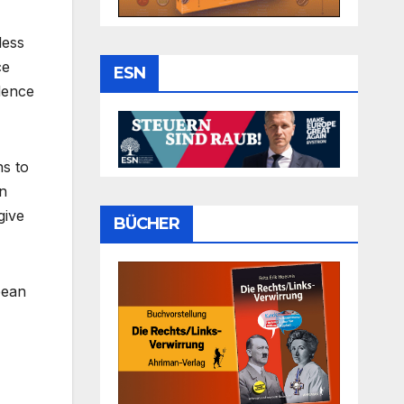
less
ce
ESN
dence
ns to
an
give
BÜCHER
pean