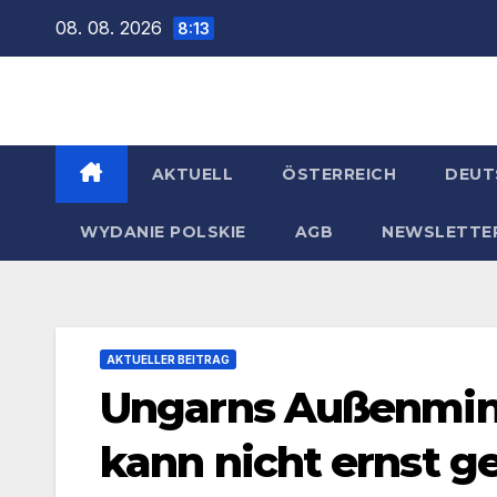
Zum
08. 08. 2026
8:13
Inhalt
springen
AKTUELL
ÖSTERREICH
DEUT
WYDANIE POLSKIE
AGB
NEWSLETTE
AKTUELLER BEITRAG
Ungarns Außenminis
kann nicht ernst