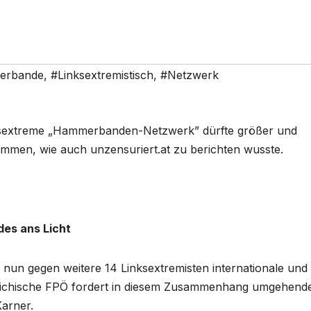
erbande
,
#Linksextremistisch
,
#Netzwerk
nksextreme „Hammerbanden-Netzwerk” dürfte größer und
nommen, wie auch unzensuriert.at zu berichten wusste.
des ans Licht
nun gegen weitere 14 Linksextremisten internationale und
rreichische FPÖ fordert in diesem Zusammenhang umgehend
arner.