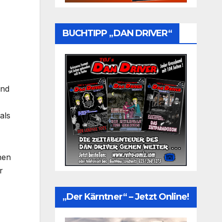
BUCHTIPP „DAN DRIVER“
und
als
hen
r
„Der Kärntner“ – Jetzt Online!