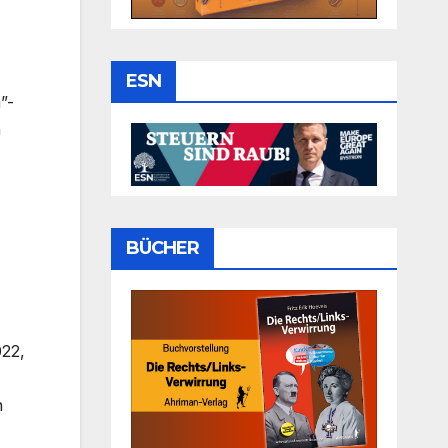
ESN
”-
n
BÜCHER
022,
n