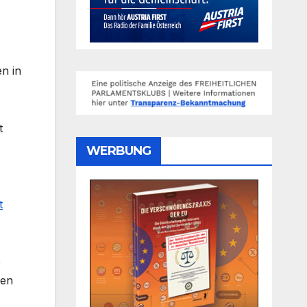
n in
t
WERBUNG
t
e
ten