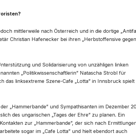
roristen?
h mittlerweile nach Österreich und in die dortige „Antifa
tär Christian Hafenecker bei ihren „Herbstoffensive gege
 Unterstützung und Solidarisierung von unzähligen linken
nnten „Politikwissenschaftlerin” Natascha Strobl für
h das linksextreme Szene-Cafe „Lotta” in Innsbruck spielt
der der „Hammerbande” und Sympathisanten im Dezember 2
slich des ungarischen „Tages der Ehre” zu planen. Ein
t Kontakten zur „Hammerbande”, der sich nach Ermittlunge
rbeitete sogar im „Cafe Lotta” und hielt ebendort auch