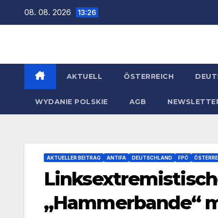
Zum
08. 08. 2026
13:26
Inhalt
springen
AKTUELL
ÖSTERREICH
DEUT
WYDANIE POLSKIE
AGB
NEWSLETTE
AKTUELLER BEITRAG
ANTIFA
DEUTSCHLAND
FPÖ
ÖSTERRE
Linksextremistisc
„Hammerbande“ m