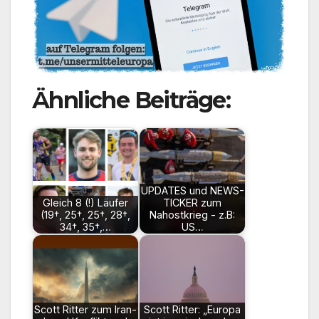
Ähnliche Beiträge:
UPDATES und NEWS-
Gleich 8 (!) Läufer
TICKER zum
(19†, 25†, 25†, 28†,
Nahostkrieg - z.B:
34†, 35†,…
US…
Scott Ritter zum Iran-
Scott Ritter: „Europa