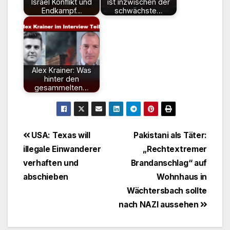
Israel Konflikt und
ist inzwischen der
Endkampf…
schwächste…
Alex Krainer: Was
hinter den
gesammelten…
Beitragsnavigation
USA: Texas will
Pakistani als Täter:
illegale Einwanderer
„Rechtextremer
verhaften und
Brandanschlag“ auf
abschieben
Wohnhaus in
Wächtersbach sollte
nach NAZI aussehen