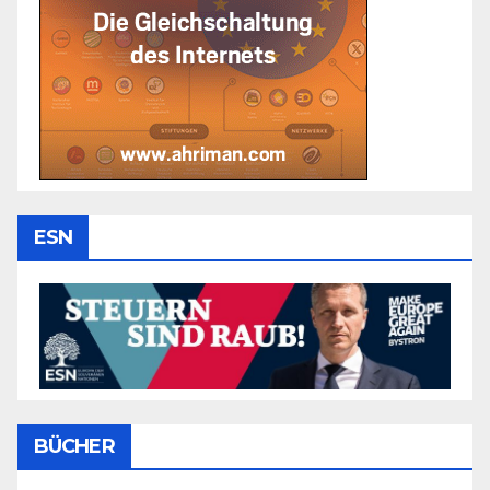
ESN
BÜCHER