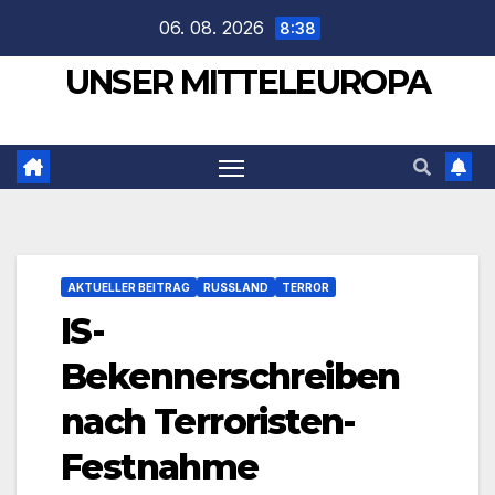
Zum
06. 08. 2026
8:38
Inhalt
UNSER MITTELEUROPA
springen
AKTUELLER BEITRAG
RUSSLAND
TERROR
IS-
Bekennerschreiben
nach Terroristen-
Festnahme