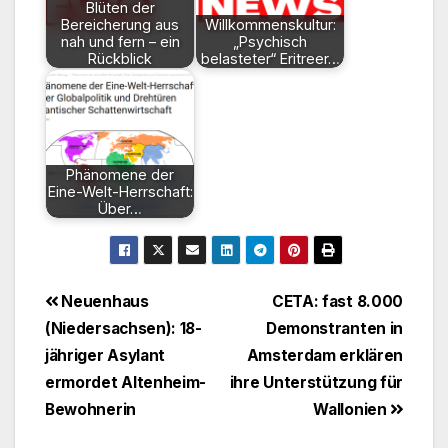
Blüten der
Bereicherung aus
Willkommenskultur:
nah und fern – ein
„Psychisch
Rückblick
belasteter“ Eritreer…
Phänomene der
Eine-Welt-Herrschaft:
Über…
Beitragsnavigation
Neuenhaus
CETA: fast 8.000
(Niedersachsen): 18-
Demonstranten in
jähriger Asylant
Amsterdam erklären
ermordet Altenheim-
ihre Unterstützung für
Bewohnerin
Wallonien