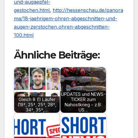
und-augaepfel-
gestochen.html
,
http://hessenschau.de/panora
ma/18-jaehrigem-ohren-abgeschnitten-und-
augen-zerstochen,ohren-abgeschnitten-
100.html
Ähnliche Beiträge:
UPDATES und NEWS-
Gleich 8 (!) Läufer
TICKER zum
(19†, 25†, 25†, 28†,
Nahostkrieg - z.B:
34†, 35†,…
US…