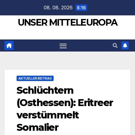
Zum
08. 08. 2026
8:16
Inhalt
UNSER MITTELEUROPA
springen
AKTUELLER BEITRAG
Schlüchtern
(Osthessen): Eritreer
verstümmelt
Somalier