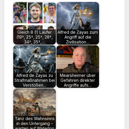
Gleich 8 (!) Läufer
Alfred de Zayas zum
(19†, 25†, 25†, 28†,
Angriff auf die
34†, 35†,…
Zivilisation…
Alfred de Zayas zu
Mearsheimer über
Strafmaßnahmen bei
Gefahren direkter
Verstößen…
Angriffe aufs…
Tanz des Wahnsinns
in den Untergang -
warten auf Waterloo