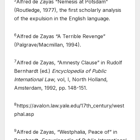
5
Alfred de Zayas “Nemesis at Potsdam”
(Routledge, 1977), the first scholarly analysis
of the expulsion in the English language.
6
Alfred de Zayas “A Terrible Revenge”
(Palgrave/Macmillan, 1994).
7
Alfred de Zayas, “Amnesty Clause” in Rudolf
Bernhardt (ed.)
Encyclopedia of Public
International Law
, vol, I, North Holland,
Amsterdam, 1992, pp. 148-151.
8
https://avalon.law.yale.edu/17th_century/west
phal.asp
9
Alfred de Zayas, “Westphalia, Peace of” in