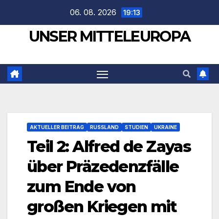
Zum
06. 08. 2026
19:13
Inhalt
UNSER MITTELEUROPA
springen
AKTUELLER BEITRAG
RUSSLAND
STUDIEN
UKRAINE
Teil 2: Alfred de Zayas
über Präzedenzfälle
zum Ende von
großen Kriegen mit