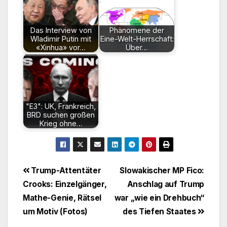
Das Interview von
Phänomene der
Wladimir Putin mit
Eine-Welt-Herrschaft:
«Xinhua» vor…
Über…
"E3": UK, Frankreich,
BRD suchen großen
Krieg ohne…
Beitragsnavigation
Trump-Attentäter
Slowakischer MP Fico:
Crooks: Einzelgänger,
Anschlag auf Trump
Mathe-Genie, Rätsel
war „wie ein Drehbuch“
um Motiv (Fotos)
des Tiefen Staates