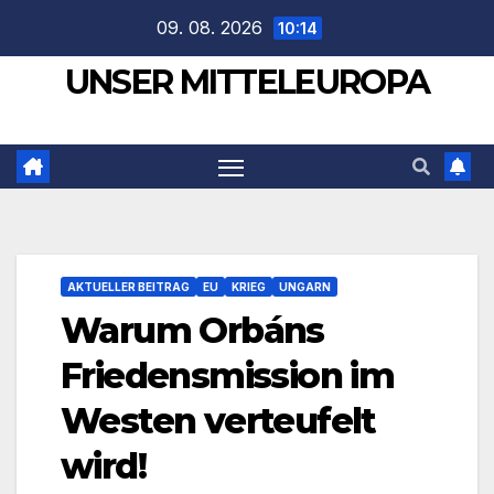
Zum
09. 08. 2026
10:14
Inhalt
UNSER MITTELEUROPA
springen
AKTUELLER BEITRAG
EU
KRIEG
UNGARN
Warum Orbáns
Friedensmission im
Westen verteufelt
wird!