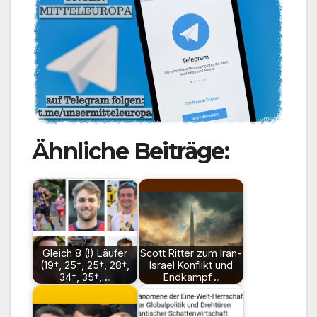
Ähnliche Beiträge:
Gleich 8 (!) Läufer
Scott Ritter zum Iran-
(19†, 25†, 25†, 28†,
Israel Konflikt und
34†, 35†,…
Endkampf…