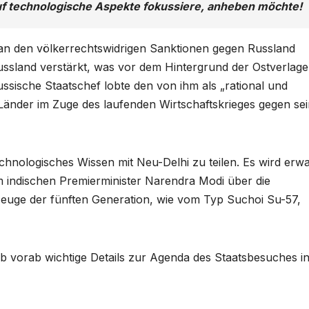
uf technologische Aspekte fokussiere, anheben möchte!
 an den völkerrechtswidrigen Sanktionen gegen Russland
 Russland verstärkt, was vor dem Hintergrund der Ostverlag
ussische Staatschef lobte den von ihm als „rational und
Länder im Zuge des laufenden Wirtschaftskrieges gegen se
echnologisches Wissen mit Neu-Delhi zu teilen. Es wird erwa
m indischen Premierminister Narendra Modi über die
euge der fünften Generation, wie vom Typ Suchoi Su-57,
b vorab wichtige Details zur Agenda des Staatsbesuches i