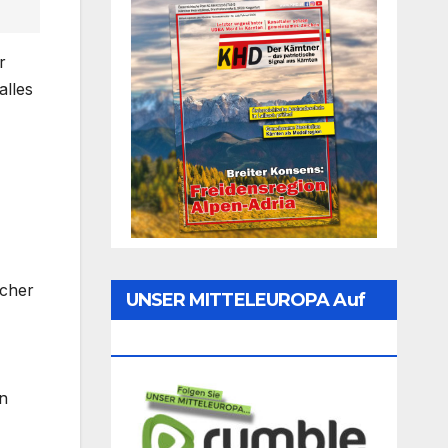
r
alles
scher
UNSER MITTELEUROPA Auf
Rumble Folgen
n