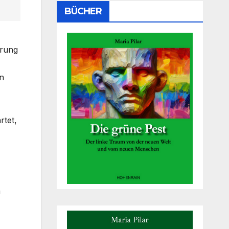
BÜCHER
erung
in
rtet,
n