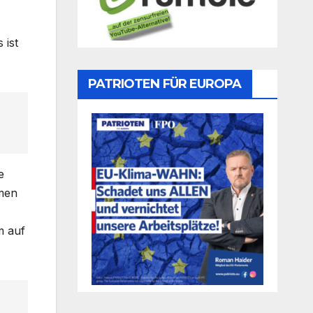
 ist
PATRIOTEN FÜR EUROPA
e
umen
m auf