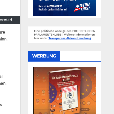
erated
hre
len.
WERBUNG
al
hen.
es