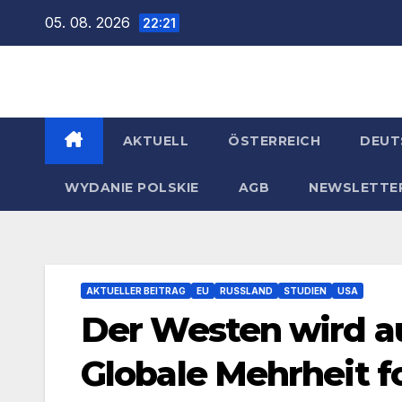
Zum
05. 08. 2026
22:21
Inhalt
springen
AKTUELL
ÖSTERREICH
DEUT
WYDANIE POLSKIE
AGB
NEWSLETTE
AKTUELLER BEITRAG
EU
RUSSLAND
STUDIEN
USA
Der Westen wird au
Globale Mehrheit f