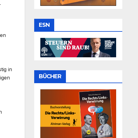
r
ESN
gen
tig in
BÜCHER
igen
n