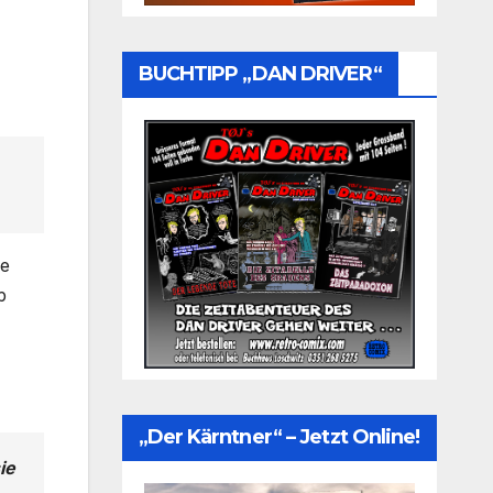
BUCHTIPP „DAN DRIVER“
se
p
„Der Kärntner“ – Jetzt Online!
ie