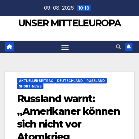
Zum
09. 08. 2026
10:18
Inhalt
UNSER MITTELEUROPA
springen
AKTUELLER BEITRAG
DEUTSCHLAND
RUSSLAND
SHORT-NEWS
Russland warnt:
„Amerikaner können
sich nicht vor
Atomkrieg