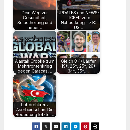
Dein Weg zur
UPDATES und NEWS-
Gesundheit,
TICKER zum
Selbstheilung und
Nahostkrieg - z.B:
neuer…
US…
Alastair Crooke zum
Gleich 8 (!) Läufer
Mehrfrontenkrieg
(19†, 25†, 25†, 28†,
gegen Caracas,…
34†, 35†,…
Luftdrehkreuz
Aserbaidschan: Die
Bedeutung letzter…