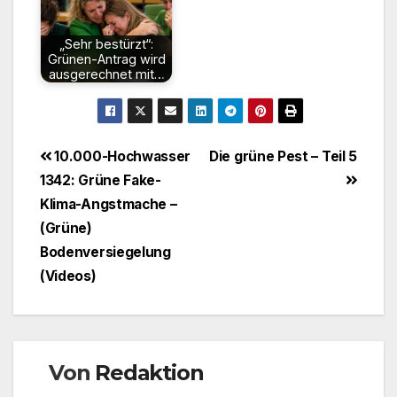
„Sehr bestürzt“:
Grünen-Antrag wird
ausgerechnet mit…
Beitragsnavigation
10.000-Hochwasser
Die grüne Pest – Teil 5
1342: Grüne Fake-
Klima-Angstmache –
(Grüne)
Bodenversiegelung
(Videos)
Von
Redaktion