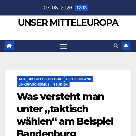
Zum
07. 08. 2026
12:13
Inhalt
UNSER MITTELEUROPA
springen
AFD
AKTUELLER BEITRAG
DEUTSCHLAND
LINKSFASCHISMUS
STUDIEN
Was versteht man
unter „taktisch
wählen“ am Beispiel
Bandenburg