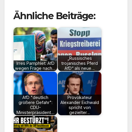
Ähnliche Beiträge:
„Russisches
Irres Pamphlet: AfD
trojanisches Pferd
wegen Frage nach…
AfD“ als neue…
AfD "deutlich
Provokateur
größere Gefahr":
Alexander Eichwald
CDU-
spricht von
Ministerpräsident…
gezielter…