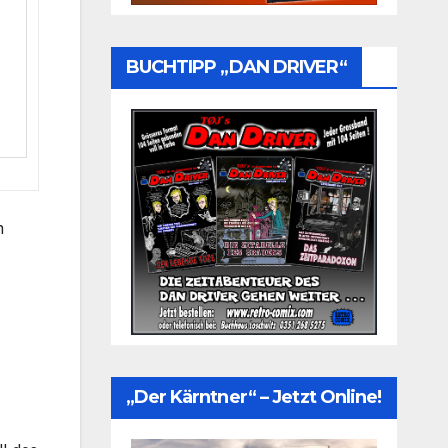
BUCHTIPP „DAN DRIVER“
m
„Der Kärntner“ – Jetzt Online!