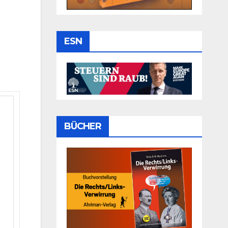
ESN
BÜCHER