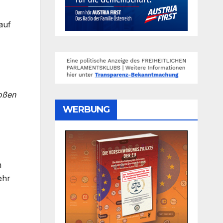
auf
roßen
WERBUNG
n
ehr