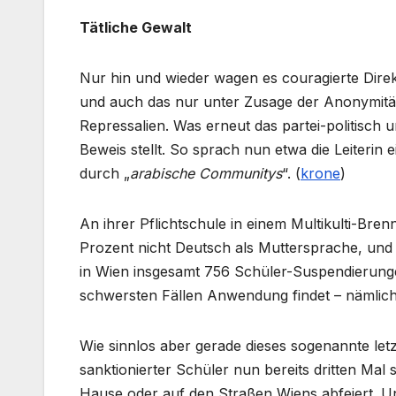
Tätliche Gewalt
Nur hin und wieder wagen es couragierte Dir
und auch das nur unter Zusage der Anonymitä
Repressalien. Was erneut das partei-politisch u
Beweis stellt. So sprach nun etwa die Leiteri
durch „
arabische Communitys
“. (
krone
)
An ihrer Pflichtschule in einem Multikulti-Br
Prozent nicht Deutsch als Muttersprache, und
in Wien insgesamt 756 Schüler-Suspendierunge
schwersten Fällen Anwendung findet – nämlich 
Wie sinnlos aber gerade dieses sogenannte letzt
sanktionierter Schüler nun bereits dritten Mal
Hause oder auf den Straßen Wiens abfeiert. Un