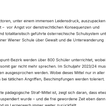
ektoren, unter einem immensen Leidensdruck, auszupacken
t – vor Angst vor dienstrechtlichen Konsequenzen und
nd totalitaristisch geführte österreichische Schulsystem un
n einer Wiener Schule über Gewalt und die Unterwanderung
ennpunt-Bezirk werden über 800 Schüler unterrichtet, wobei
 somit gar nicht mehr sprechen. Im Schuljahr 2023/24 mus
n ausgesprochen werden. Wobei dieses Mittel nur in aller
bei tätlichen Angriffen, Beschimpfungen werden toleriert.
e pädagogische Straf-Mittel ist, zeigt sich daran, dass etwa
 suspendiert wurde – und die frei gewordene Zeit eben dann
d im Lernerwerb immer weiter zurückfällt.