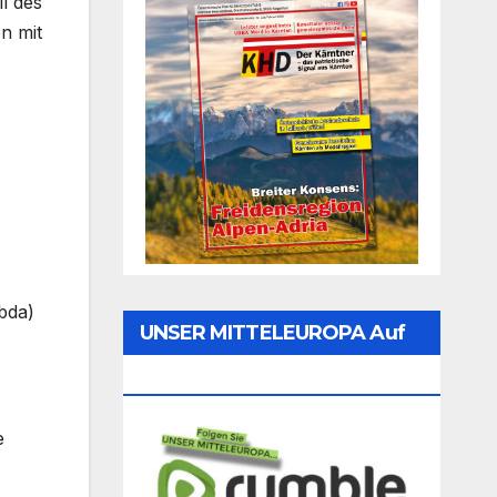
l des
n mit
bda)
UNSER MITTELEUROPA Auf
Rumble Folgen
e