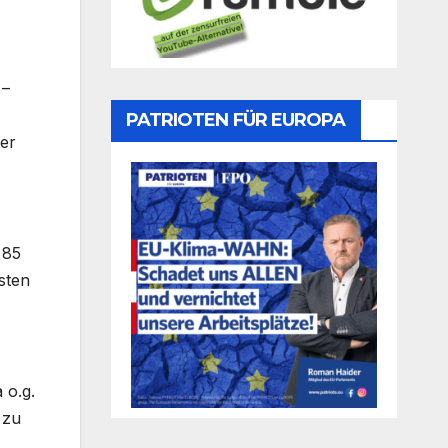
 –
PATRIOTEN FÜR EUROPA
ter
 85
sten
 o.g.
 zu