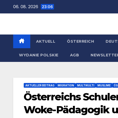
Zum
06. 08. 2026
23:06
Inhalt
springen
AKTUELL
ÖSTERREICH
DEUT
WYDANIE POLSKIE
AGB
NEWSLETTE
AKTUELLER BEITRAG
MIGRATION
MULTIKULTI
MUSLIME
ÖS
Österreichs Schulen
Woke-Pädagogik u