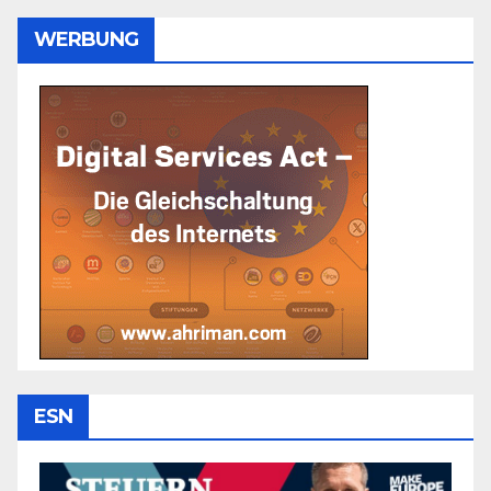
WERBUNG
ESN