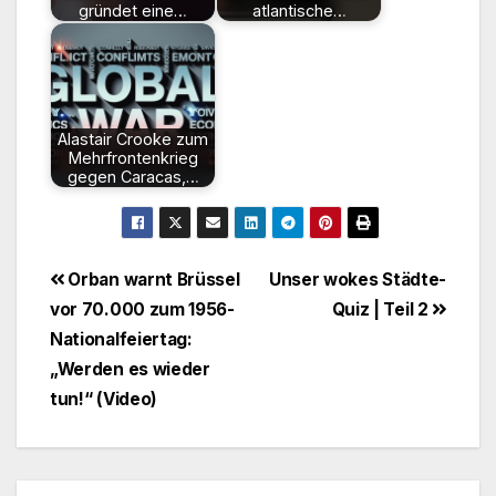
gründet eine…
atlantische…
Alastair Crooke zum
Mehrfrontenkrieg
gegen Caracas,…
Beitragsnavigation
Orban warnt Brüssel
Unser wokes Städte-
vor 70.000 zum 1956-
Quiz | Teil 2
Nationalfeiertag:
„Werden es wieder
tun!“ (Video)