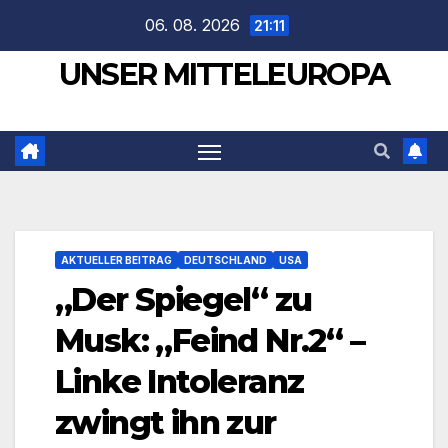
Zum
06. 08. 2026
21:11
Inhalt
UNSER MITTELEUROPA
springen
AKTUELLER BEITRAG
DEUTSCHLAND
USA
„Der Spiegel“ zu
Musk: „Feind Nr.2“ –
Linke Intoleranz
zwingt ihn zur