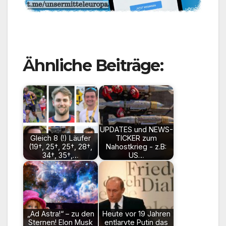
Ähnliche Beiträge:
UPDATES und NEWS-
Gleich 8 (!) Läufer
TICKER zum
(19†, 25†, 25†, 28†,
Nahostkrieg - z.B:
34†, 35†,…
US…
„Ad Astra!“ – zu den
Heute vor 19 Jahren
Sternen! Elon Musk
entlarvte Putin das