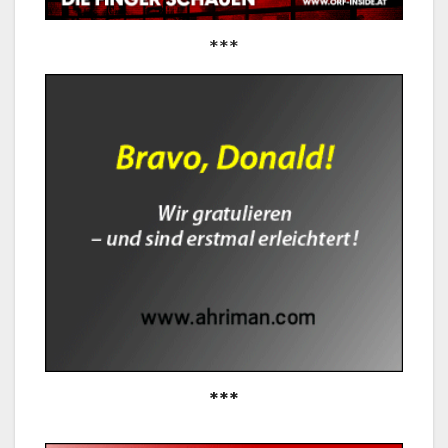
***
***