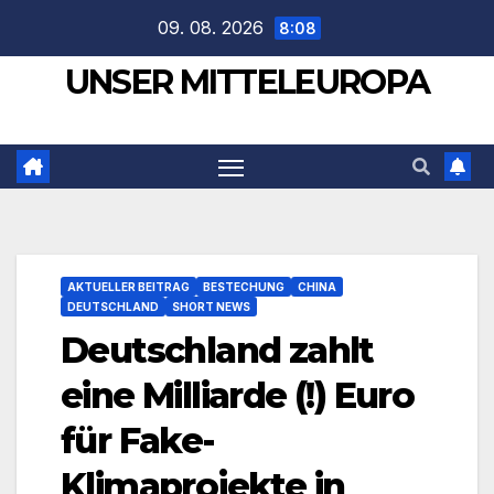
Zum
09. 08. 2026
8:08
Inhalt
UNSER MITTELEUROPA
springen
AKTUELLER BEITRAG
BESTECHUNG
CHINA
DEUTSCHLAND
SHORT NEWS
Deutschland zahlt
eine Milliarde (!) Euro
für Fake-
Klimaprojekte in