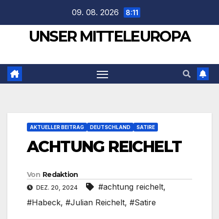
Zum
09. 08. 2026
8:11
Inhalt
UNSER MITTELEUROPA
springen
AKTUELLER BEITRAG
DEUTSCHLAND
SATIRE
ACHTUNG REICHELT
Von
Redaktion
#achtung reichelt
,
DEZ. 20, 2024
#Habeck
,
#Julian Reichelt
,
#Satire