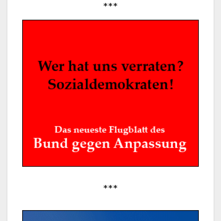
***
***