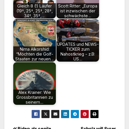
Gleich 8 (!) Läufer
Scott Ritter: „Europa
(19†, 25†, 25†, 28†,
ist inzwischen der
34†, 35†,…
schwächste…
UPDATES und NEWS-
Nima Alkorshid:
TICKER zum
“Möchten die Golf-
Nahostkrieg - z.B:
Staaten zur neuen…
US…
Alex Krainer: Wie
Grossbritannien zu
seinem…
Biden als senile
Scholz will Syrer