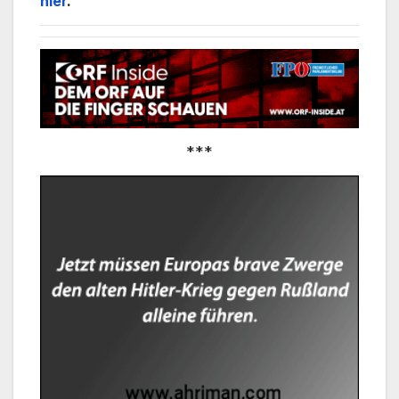
hier
.
***