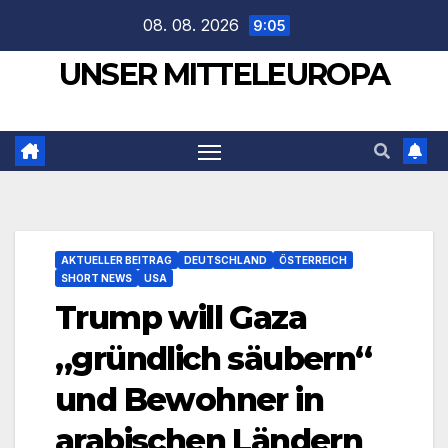
Zum
08. 08. 2026
9:05
Inhalt
UNSER MITTELEUROPA
springen
AKTUELLER BEITRAG
DEUTSCHLAND
ÖSTERREICH
SHORT NEWS
USA
Trump will Gaza
„gründlich säubern“
und Bewohner in
arabischen Ländern