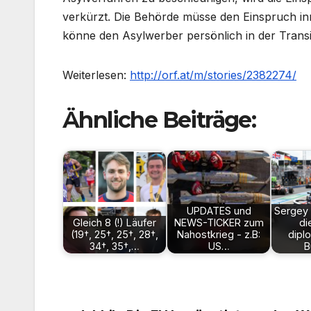
verkürzt. Die Behörde müsse den Einspruch inne
könne den Asylwerber persönlich in der Transi
Weiterlesen:
http://orf.at/m/stories/2382274/
Ähnliche Beiträge:
UPDATES und
Sergey
Gleich 8 (!) Läufer
NEWS-TICKER zum
di
(19†, 25†, 25†, 28†,
Nahostkrieg - z.B:
dipl
34†, 35†,…
US…
B