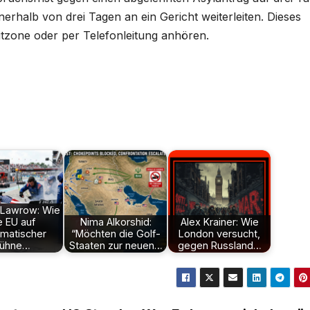
rhalb von drei Tagen an ein Gericht weiterleiten. Dieses
tzone oder per Telefonleitung anhören.
 Lawrow: Wie
e EU auf
Nima Alkorshid:
Alex Krainer: Wie
omatischer
“Möchten die Golf-
London versucht,
ühne…
Staaten zur neuen…
gegen Russland…