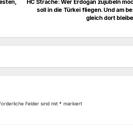
esten,
HC Strache: Wer Erdogan zujubeln möc
soll in die Türkei fliegen. Und am b
gleich dort bleib
forderliche Felder sind mit
*
markiert