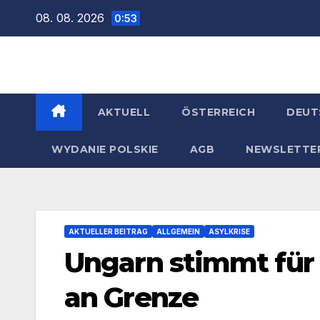
Zum
08. 08. 2026
0:53
Inhalt
springen
AKTUELL
ÖSTERREICH
DEUT
WYDANIE POLSKIE
AGB
NEWSLETTE
AKTUELLER BEITRAG
ALLGEMEIN
ASYLKRISE
Ungarn stimmt für 
an Grenze