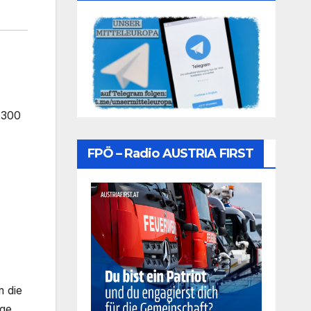
 300
FPÖ – Radio AUSTRIA FIRST
m die
age