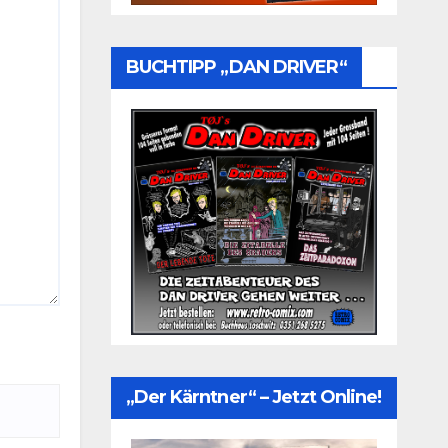
BUCHTIPP „DAN DRIVER“
„Der Kärntner“ – Jetzt Online!