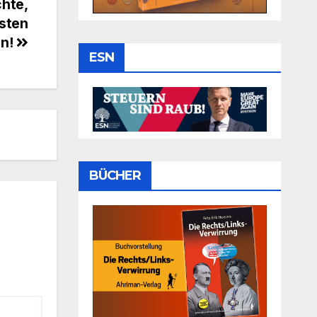
hte,
esten
en!
ESN
BÜCHER