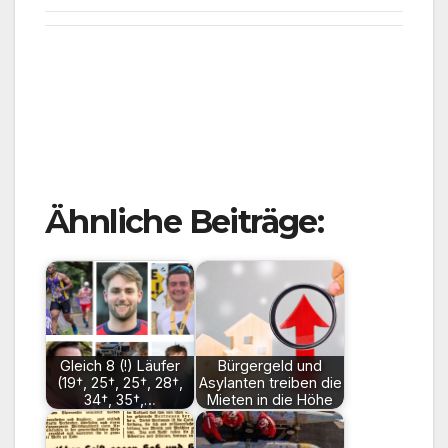
Ähnliche Beiträge:
Gleich 8 (!) Läufer
Bürgergeld und
(19†, 25†, 25†, 28†,
Asylanten treiben die
34†, 35†,…
Mieten in die Höhe