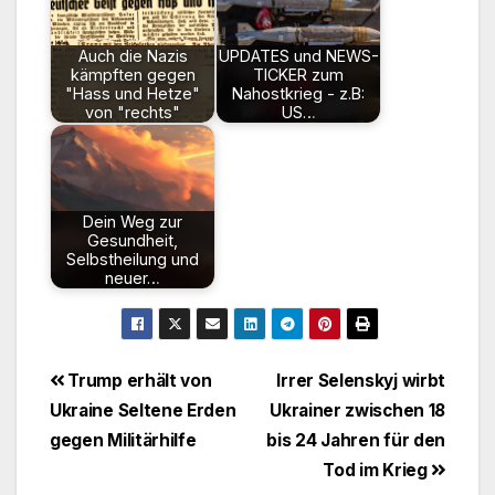
Auch die Nazis
UPDATES und NEWS-
kämpften gegen
TICKER zum
"Hass und Hetze"
Nahostkrieg - z.B:
von "rechts"
US…
Dein Weg zur
Gesundheit,
Selbstheilung und
neuer…
Beitragsnavigation
Trump erhält von
Irrer Selenskyj wirbt
Ukraine Seltene Erden
Ukrainer zwischen 18
gegen Militärhilfe
bis 24 Jahren für den
Tod im Krieg