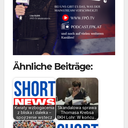
Ähnliche Beiträge:
Kwiaty wzbogacenia
Skandalowa sprawa
z bliska i daleka –
Thomasa Krebsa
spojrzenie wstecz
BKH Lohr: W końcu…