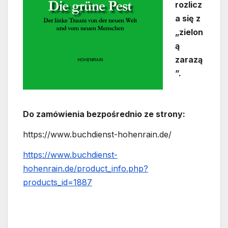
rozlicz
a się z
„zielon
ą
zarazą
”.
Do zamówienia bezpośrednio ze strony:
https://www.buchdienst-hohenrain.de/
https://www.buchdienst-
hohenrain.de/product_info.php?
products_id=1887