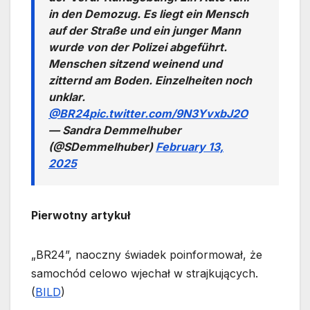
in den Demozug. Es liegt ein Mensch
auf der Straße und ein junger Mann
wurde von der Polizei abgeführt.
Menschen sitzend weinend und
zitternd am Boden. Einzelheiten noch
unklar.
@BR24
pic.twitter.com/9N3YvxbJ2O
— Sandra Demmelhuber
(@SDemmelhuber)
February 13,
2025
Pierwotny artykuł
„BR24”, naoczny świadek poinformował, że
samochód celowo wjechał w strajkujących.
(
BILD
)