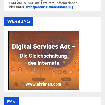
WERBUNG
ESN