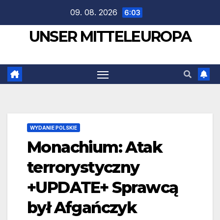
Zum
09. 08. 2026
6:03
Inhalt
UNSER MITTELEUROPA
springen
WYDANIE POLSKIE
Monachium: Atak
terrorystyczny
+UPDATE+ Sprawcą
był Afgańczyk