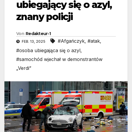
ubiegający się o azyl,
znany policji
Von
Redakteur-1
#Afgańczyk
,
#atak
,
FEB. 13, 2025
#osoba ubiegająca się o azyl
,
#samochód wjechał w demonstrantów
„Verdi”