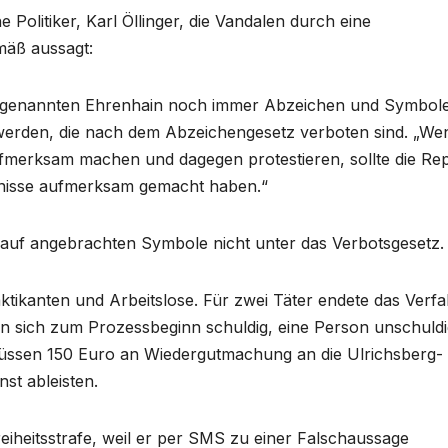
e Politiker, Karl Öllinger, die Vandalen durch eine
mäß aussagt:
m sogenannten Ehrenhain noch immer Abzeichen und Symbol
t werden, die nach dem Abzeichengesetz verboten sind. „We
merksam machen und dagegen protestieren, sollte die Rep
mnisse aufmerksam gemacht haben.“
darauf angebrachten Symbole nicht unter das Verbotsgesetz.
ktikanten und Arbeitslose. Für zwei Täter endete das Verf
en sich zum Prozessbeginn schuldig, eine Person unschuldi
 müssen 150 Euro an Wiedergutmachung an die Ulrichsberg-
st ableisten.
reiheitsstrafe, weil er per SMS zu einer Falschaussage