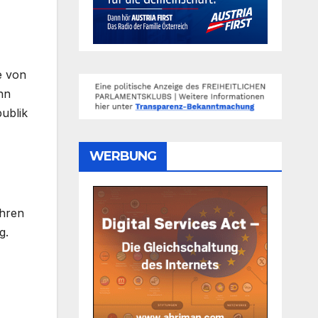
e von
nn
ublik
WERBUNG
ahren
g.