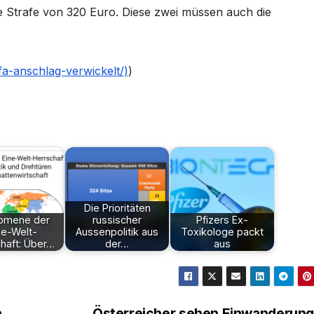
ne Strafe von 320 Euro. Diese zwei müssen auch die
ifa-anschlag-verwickelt/)
)
Die Prioritäten
omene der
russischer
Pfizers Ex-
ne-Welt-
Aussenpolitik aus
Toxikologe packt
haft: Über…
der…
aus
n
Österreicher sehen Einwanderung