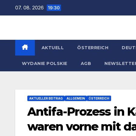
Zum
07. 08. 2026
19:30
Inhalt
springen
AKTUELL
ÖSTERREICH
DEUT
WYDANIE POLSKIE
AGB
NEWSLETTE
AKTUELLER BEITRAG
ALLGEMEIN
ÖSTERREICH
Antifa-Prozess in 
waren vorne mit d