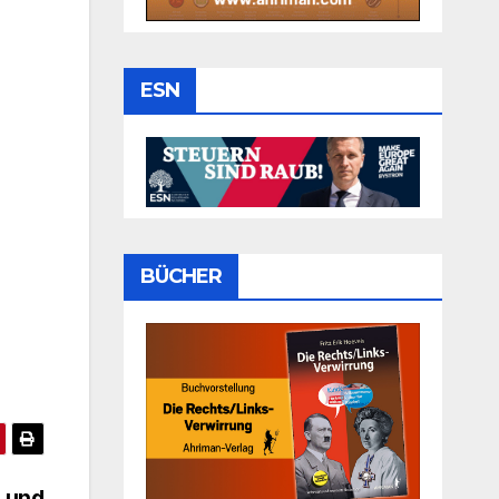
ESN
BÜCHER
 und