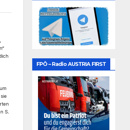
,
n“
lich
FPÖ – Radio AUSTRIA FIRST
 um
sie
rten
n S.