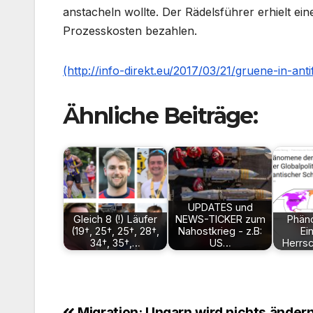
anstacheln wollte. Der Rädelsführer erhielt ei
Prozesskosten bezahlen.
(http://info-direkt.eu/2017/03/21/gruene-in-ant
Ähnliche Beiträge:
UPDATES und
Gleich 8 (!) Läufer
NEWS-TICKER zum
Phän
(19†, 25†, 25†, 28†,
Nahostkrieg - z.B:
Ei
34†, 35†,…
US…
Herrsc
Migration: Ungarn wird nichts änder