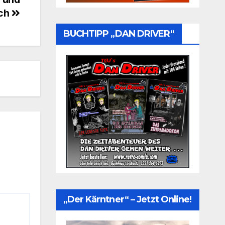
sch
BUCHTIPP „DAN DRIVER“
„Der Kärntner“ – Jetzt Online!