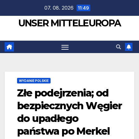
Zum
07. 08. 2026
11:49
Inhalt
UNSER MITTELEUROPA
springen
WYDANIE POLSKIE
Złe podejrzenia; od
bezpiecznych Węgier
do upadłego
państwa po Merkel