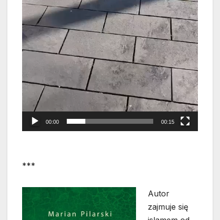
00:00
00:15
***
Autor
zajmuje się
islamem od