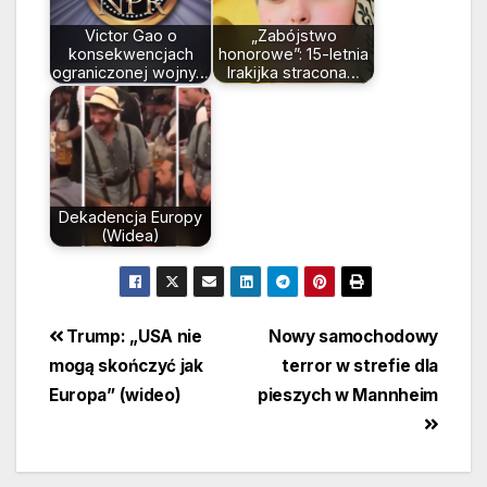
Victor Gao o
„Zabójstwo
konsekwencjach
honorowe”: 15-letnia
ograniczonej wojny…
Irakijka stracona…
Dekadencja Europy
(Widea)
Beitragsnavigation
Trump: „USA nie
Nowy samochodowy
mogą skończyć jak
terror w strefie dla
Europa” (wideo)
pieszych w Mannheim