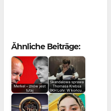
Ähnliche Beiträge:
Skandalowa sprawa
Merkel – znów jest
Thomasa Krebsa
tutaj
BKH Lohr: W końcu…