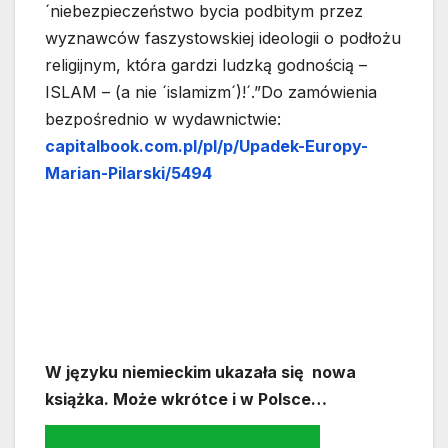
´niebezpieczeństwo bycia podbitym przez
wyznawców faszystowskiej ideologii o podłożu
religijnym, która gardzi ludzką godnością –
ISLAM – (a nie ´islamizm´)!´.”Do zamówienia
bezpośrednio w wydawnictwie:
capitalbook.com.pl/pl/p/Upadek-Europy-
Marian-Pilarski/5494
W języku niemieckim ukazała się nowa
książka. Może wkrótce i w Polsce…