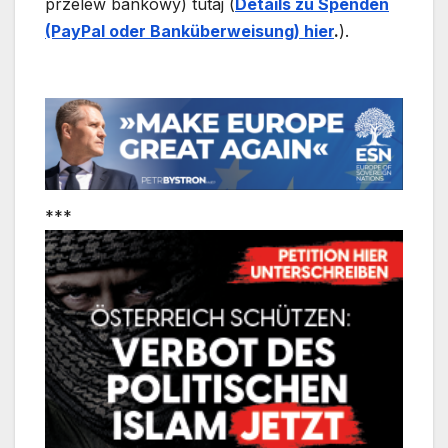
przelew bankowy) tutaj (
Details zu Spenden
(PayPal oder Banküberweisung) hier
.
).
***