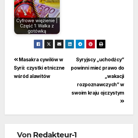
Cyfrowe więzienie |
Część 1: Walka z
gotówką
Beitragsnavigation
Masakra cywilów w
Syryjscy „uchodźcy”
Syrii: czystki etniczne
powinni mieć prawo do
wśród alawitów
„wakacji
rozpoznawczych” w
swoim kraju ojczystym
Von
Redakteur-1