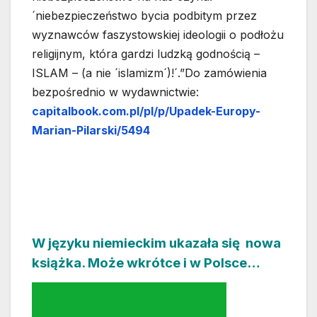
´niebezpieczeństwo bycia podbitym przez
wyznawców faszystowskiej ideologii o podłożu
religijnym, która gardzi ludzką godnością –
ISLAM – (a nie ´islamizm´)!´.”Do zamówienia
bezpośrednio w wydawnictwie:
capitalbook.com.pl/pl/p/Upadek-Europy-
Marian-Pilarski/5494
W języku niemieckim ukazała się nowa
książka. Może wkrótce i w Polsce…