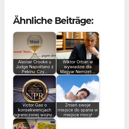
Ähnliche Beiträge:
Alastair Crooke u
Wiktor Orbán w
Judge Napolitano z
wywiadzie dla
Pekinu: Czy…
Magyar Nemzet:…
Victor Gao o
Zmień swoje
konsekwencjach
miejsce do spania w
ograniczonej wojny…
miejsce mocy!