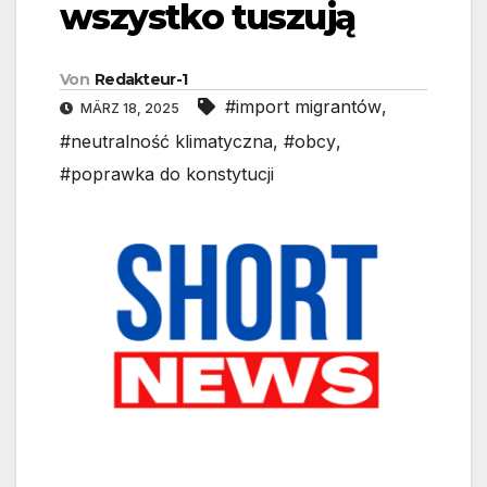
wszystko tuszują
Von
Redakteur-1
#import migrantów
,
MÄRZ 18, 2025
#neutralność klimatyczna
,
#obcy
,
#poprawka do konstytucji