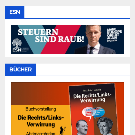
ESN
BÜCHER