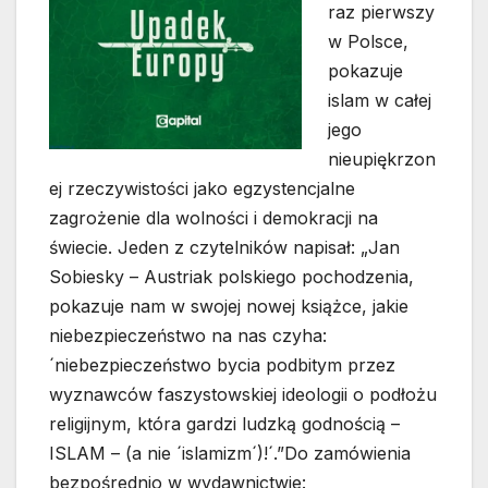
raz pierwszy
w Polsce,
pokazuje
islam w całej
jego
nieupiękrzon
ej rzeczywistości jako egzystencjalne
zagrożenie dla wolności i demokracji na
świecie. Jeden z czytelników napisał: „Jan
Sobiesky – Austriak polskiego pochodzenia,
pokazuje nam w swojej nowej książce, jakie
niebezpieczeństwo na nas czyha:
´niebezpieczeństwo bycia podbitym przez
wyznawców faszystowskiej ideologii o podłożu
religijnym, która gardzi ludzką godnością –
ISLAM – (a nie ´islamizm´)!´.”Do zamówienia
bezpośrednio w wydawnictwie: