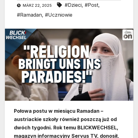
#Dzieci
,
#Post
,
MÄRZ 22, 2025
#Ramadan
,
#Uczniowie
Połowa postu w miesiącu Ramadan –
austriackie szkoły również poszczą już od
dwóch tygodni. Rok temu BLICKWECHSEL,
magazyn informacyjny Servus TV, donosił,