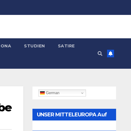
RONA
STUDIEN
SATIRE
German
be
UNSER MITTELEUROPA Auf
Telegram Folgen