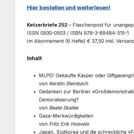
Hier bestellen und weiterlesen!
Ketzerbriefe 252
– Flaschenpost für unangepa
ISSN 0930-0503 / ISBN 978-3-89484-315-1
Im Abonnement (6 Hefte) € 37,50 inkl. Versan
Inhalt
MLPD: Gekaufte Kasper oder Giftgasangri
von
Kerstin Steinbach
Gedanken zur Berliner »Großdemonstratio
Demoralisierung?
von
Beate Skalée
Gaza-Merkwürdigkeiten
von
Fritz Erik Hoevels
Japan, Südkorea und die schreckliche »Fer