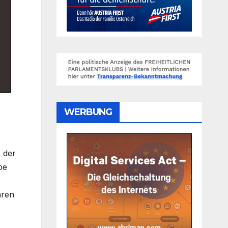
WERBUNG
 der
be
hren