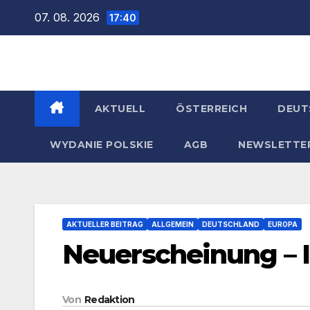
Zum
07. 08. 2026
17:40
Inhalt
springen
AKTUELL
ÖSTERREICH
DEUT
WYDANIE POLSKIE
AGB
NEWSLETTE
AKTUELLER BEITRAG
ALLGEMEIN
DEUTSCHLAND
EUROPA
Neuerscheinung – 
Von
Redaktion