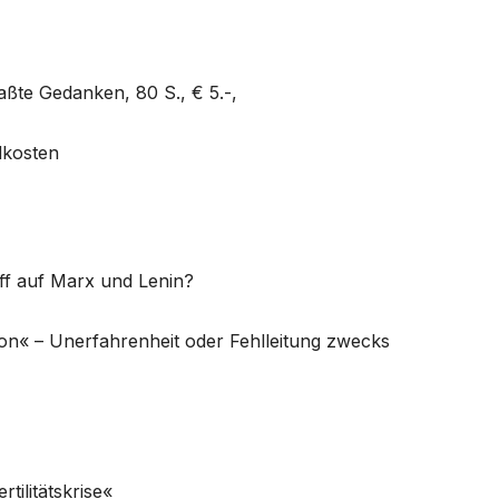
ßte Gedanken, 80 S., € 5.-,
dkosten
ff auf Marx und Lenin?
n« – Unerfahrenheit oder Fehlleitung zwecks
tilitätskrise«