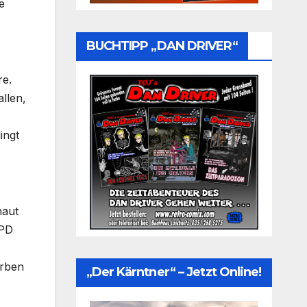
e
BUCHTIPP „DAN DRIVER“
re.
llen,
ingt
haut
LPD
arben
„Der Kärntner“ – Jetzt Online!