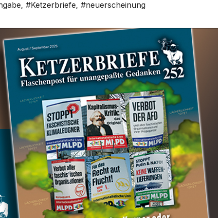
angabe
,
#Ketzerbriefe
,
#neuerscheinung