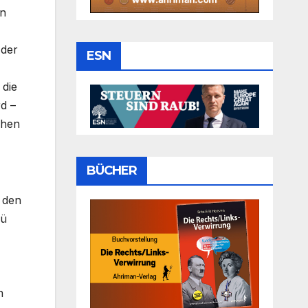
an
 der
ESN
 die
d –
chen
BÜCHER
 den
rü
n