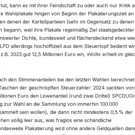
t, kann es mit ihrer Feindschaft zu oder auch nur Kritik 
Ihre Wahlplakate hingen von Beginn der Plakatierungszeit an
eben denen der Kartellparteien (sehr im Gegensatz zu denen
en begann, weil ihre Plakate regelmäßig Ziel staatsgedeckter
enswerter Dichte, bundesweit und flächendeckend etwa wie
PD allerdings hochoffiziell aus dem Steuertopf bedient wir
 z.B. 2023 gut 12,5 Millionen Euro ein, »Volt« erhielt im glei
.
 nach den Stimmenanteilen bei den letzten Wahlen berechnet
ie Taschen der geschröpften Steuerzahler: 2024 sackten von
illionen Euro den Löwenanteil (rund zwei Drittel) SPCDUG
ung zur Wahl an die Sammlung von immerhin 100 000
esammelt sein wollen), die dann nicht mindestens 0,5 % der
en völlig leer aus, was fraglos eine schändliche
undesweite Plakatierung wird ohne andere Geldquellen dan