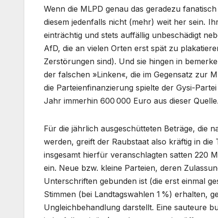
Wenn die MLPD genau das geradezu fanatisch tu
diesem jedenfalls nicht (mehr) weit her sein. 
einträchtig und stets auffällig unbeschädigt n
AfD, die an vielen Orten erst spät zu plakatier
Zerstörungen sind). Und sie hingen in bemerk
der falschen »Linken«, die im Gegensatz zur ML
die Parteienfinanzierung spielte der Gysi-Partei
Jahr immerhin 600 000 Euro aus dieser Quelle
Für die jährlich ausgeschütteten Beträge, die
werden, greift der Raubstaat also kräftig in d
insgesamt hierfür veranschlagten satten 220 M
ein. Neue bzw. kleine Parteien, deren Zulass
Unterschriften gebunden ist (die erst einmal g
Stimmen (bei Landtagswahlen 1 %) erhalten, geh
Ungleichbehandlung darstellt. Eine sauteure b