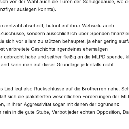
 sich vor der Wahl auch die Türen der Schulgebäude, wo di
zflyer auslegen konnte).
rozentzahl abschnitt, betont auf ihrer Webseite auch
he Zuschüsse, sondern ausschließlich über Spenden finanzie
e sich vor allem zu stützen behauptet, ja eher gering ausfa
st verbreitete Geschichte irgendeines ehemaligen
r gebracht habe und seither fleißig an die MLPD spende, kl
d kann man auf dieser Grundlage jedenfalls nicht
 das Lied legt also Rückschlüsse auf die Brotherren nahe. Sc
, daß sich die plakatierten wesentlichen Forderungen der M
n, in ihrer Aggressivität sogar mit denen der »grünen«
 rein in die gute Stube, Verbot jeder echten Opposition, D