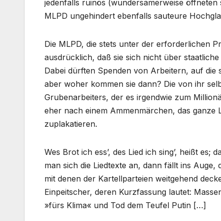
jedenfalls ruinös (wundersamerweise öffneten
MLPD ungehindert ebenfalls sauteure Hochglan
Die MLPD, die stets unter der erforderlichen P
ausdrücklich, daß sie sich nicht über staatlic
Dabei dürften Spenden von Arbeitern, auf die si
aber woher kommen sie dann? Die von ihr selb
Grubenarbeiters, der es irgendwie zum Millionä
eher nach einem Ammenmärchen, das ganze Lan
zuplakatieren.
Wes Brot ich ess’, des Lied ich sing’, heißt es;
man sich die Liedtexte an, dann fällt ins Auge
mit denen der Kartellparteien weitgehend decke
Einpeitscher, deren Kurzfassung lautet: Massen
»fürs Klima« und Tod dem Teufel Putin […]