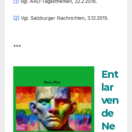
[1]
Vgl. ARD-Tagesthemen, 22.2.2018.
[2]
Vgl. Salzburger Nachrichten, 3.12.2015.
***
Ent
lar
ven
de
Ne