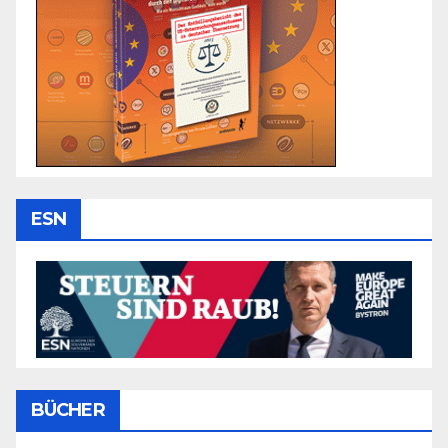
ESN
BÜCHER