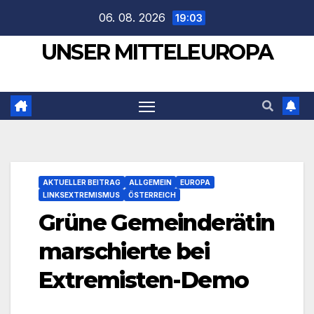
Zum
06. 08. 2026
19:03
Inhalt
UNSER MITTELEUROPA
springen
AKTUELLER BEITRAG
ALLGEMEIN
EUROPA
LINKSEXTREMISMUS
ÖSTERREICH
Grüne Gemeinderätin
marschierte bei
Extremisten-Demo