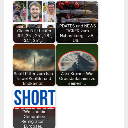
UPDATES und NEWS-
Gleich 8 (!) Läufer
TICKER zum
(19†, 25†, 25†, 28†,
Nahostkrieg - z.B:
34†, 35†,…
US…
Scott Ritter zum Iran-
Alex Krainer: Wie
Israel Konflikt und
Grossbritannien zu
Endkampf…
seinem…
“Wir sind die
Generation
Remigration!”
Europäer…