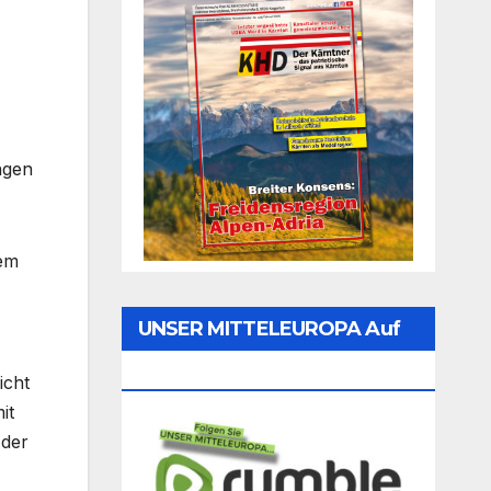
ngen
zem
UNSER MITTELEUROPA Auf
Rumble Folgen
icht
it
 der