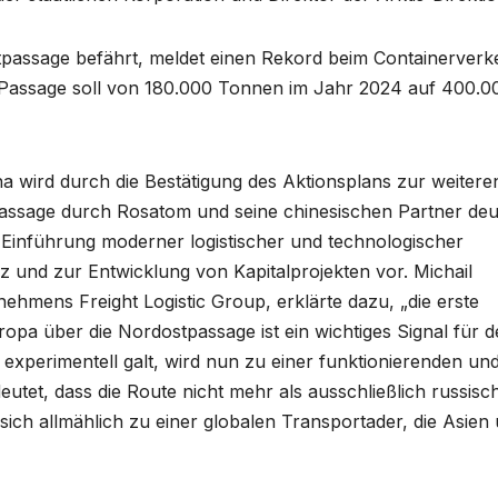
tpassage befährt, meldet einen Rekord beim Containerverk
 Passage soll von 180.000 Tonnen im Jahr 2024 auf 400.0
na wird durch die Bestätigung des Aktionsplans zur weitere
assage durch Rosatom und seine chinesischen Partner deut
 Einführung moderner logistischer und technologischer
z und zur Entwicklung von Kapitalprojekten vor. Michail
hmens Freight Logistic Group, erklärte dazu, „die erste
ropa über die Nordostpassage ist ein wichtiges Signal für 
 experimentell galt, wird nun zu einer funktionierenden un
tet, dass die Route nicht mehr als ausschließlich russisc
 sich allmählich zu einer globalen Transportader, die Asien