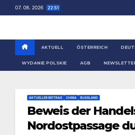
Zum
07. 08. 2026
22:51
Inhalt
springen
AKTUELL
ÖSTERREICH
DEUT
WYDANIE POLSKIE
AGB
NEWSLETTE
AKTUELLER BEITRAG
CHINA
RUSSLAND
Beweis der Handels
Nordostpassage du