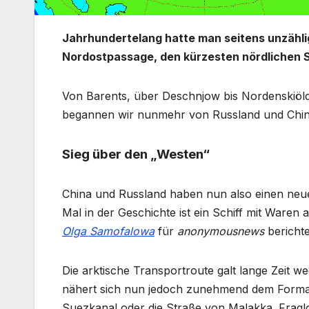
Jahrhundertelang hatte man seitens unzähli
Nordostpassage, den kürzesten nördlichen 
Von Barents, über Deschnjow bis Nordenskiöl
begannen wir nunmehr von Russland und Chin
Sieg über den „Westen“
China und Russland haben nun also einen neu
Mal in der Geschichte ist ein Schiff mit Ware
Olga Samofalowa
für
anonymousnews
berichte
Die arktische Transportroute galt lange Zeit w
nähert sich nun jedoch zunehmend dem Format 
Suezkanal oder die Straße von Malakka. Fraglo