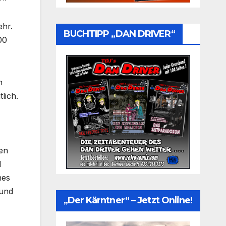
ehr.
BUCHTIPP „DAN DRIVER“
00
n
lich.
den
d
hes
 und
„Der Kärntner“ – Jetzt Online!