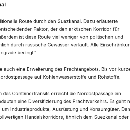
nal
aditionelle Route durch den Suezkanal. Dazu erläuterte
n entscheidender Faktor, der den arktischen Korridor für
ßerdem ist diese Route viel weniger von politischen und
chlich durch russische Gewässer verläuft. Alle Einschränku
engrade bedingt.”
ute auch eine Erweiterung des Frachtangebots. Bis vor kur
r Nordostpassage auf Kohlenwasserstoffe und Rohstoffe.
des Containertransits erreicht die Nordostpassage ein
edeuten eine Diversifizierung des Frachtverkehrs. Es geht n
 um Industrieprodukte, Ausrüstung und Konsumgüter. Dam
vollwertigen Handelskorridors, ähnlich dem Suezkanal oder