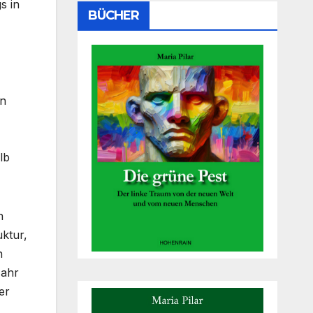
s in
BÜCHER
en
lb
n
uktur,
n
Jahr
er