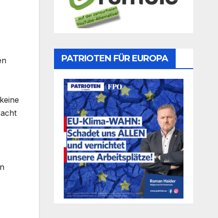
PATRIOTEN FÜR EUROPA
en
e
keine
racht
on