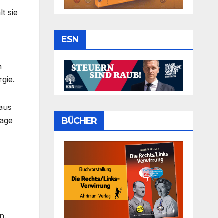
t sie
ESN
n
gie.
 aus
sage
BÜCHER
n.