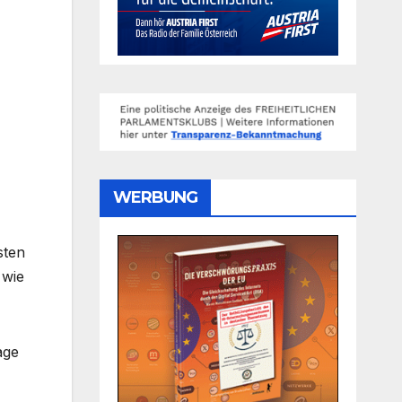
WERBUNG
sten
 wie
age