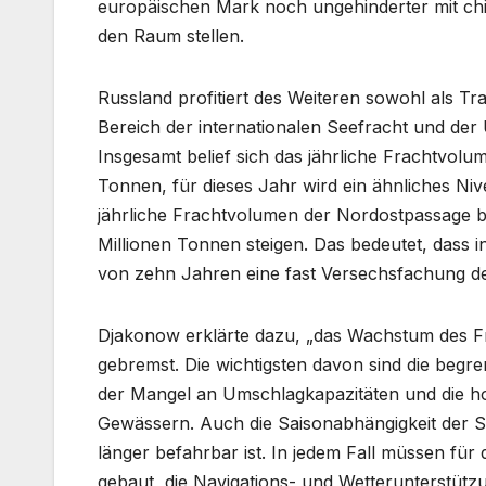
europäischen Mark noch ungehinderter mit c
den Raum stellen.
Russland profitiert des Weiteren sowohl als Tr
Bereich der internationalen Seefracht und de
Insgesamt belief sich das jährliche Frachtvol
Tonnen, für dieses Jahr wird ein ähnliches Ni
jährliche Frachtvolumen der Nordostpassage b
Millionen Tonnen steigen. Das bedeutet, dass 
von zehn Jahren eine fast Versechsfachung de
Djakonow erklärte dazu, „das Wachstum des Fr
gebremst. Die wichtigsten davon sind die begre
der Mangel an Umschlagkapazitäten und die ho
Gewässern. Auch die Saisonabhängigkeit der Sc
länger befahrbar ist. In jedem Fall müssen fü
gebaut, die Navigations- und Wetterunterstüt