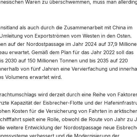
hinesischen Waren zu überschwemmen, muss man allerding
ansitland als auch durch die Zusammenarbeit mit China im
r Umleitung von Exportströmen vom Westen in den Osten.
umen auf der Nordostpassage im Jahr 2024 auf 37,9 Million
veau erwartet. Gemäß dem Plan für das Jahr 2022 soll das
is 2030 auf 150 Millionen Tonnen und bis 2035 auf 220
innerhalb von fünf Jahren eine Vervierfachung und innerha
s Volumens erwartet wird.
achtumschlags wird derzeit durch eine Reihe von Faktore
nzte Kapazität der Eisbrecher-Flotte und der Hafeninfrastr
hen Kosten für die Versicherung von Fahrten in arktische
hifffahrt spielt eine Rolle, obwohl die Route von Jahr zu 
r die weitere Entwicklung der Nordostpassage neue Eisbrech
zungssysteme verbessert und die Modernisierung der