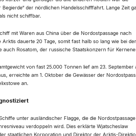
Begierde“ der nördlichen Handelsschifffahrt. Lange Zeit gal
s nicht schiffbar.
 Schiff mit Waren aus China über die Nordostpassage nach
 Arktis dauerte 20 Tage, somit fast halb so lang wie bei de
ete auch Rosatom, der russische Staatskonzern für Kernener
samtgewicht von fast 25.000 Tonnen lief am 23. September
us, erreichte am 1. Oktober die Gewässer der Nordostpas
lixstowe an.
nostiziert
Schiffe unter ausländischer Flagge, die die Nordostpassage
resniveau verdoppeln wird. Dies erklärte Wjatscheslaw
er staatlichen Korporation und Direktor der Arktis-Direktio