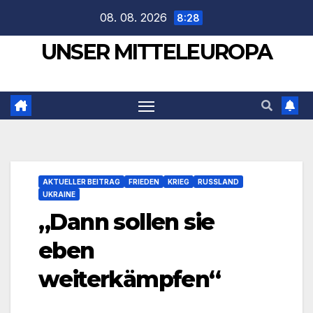
Zum
08. 08. 2026
8:28
Inhalt
UNSER MITTELEUROPA
springen
AKTUELLER BEITRAG
FRIEDEN
KRIEG
RUSSLAND
UKRAINE
„Dann sollen sie
eben
weiterkämpfen“