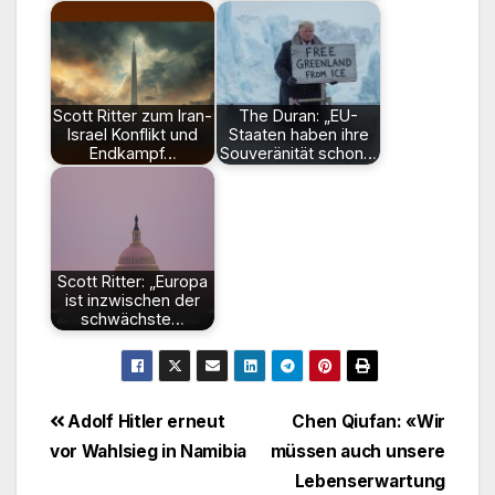
Scott Ritter zum Iran-
The Duran: „EU-
Israel Konflikt und
Staaten haben ihre
Endkampf…
Souveränität schon…
Scott Ritter: „Europa
ist inzwischen der
schwächste…
Beitragsnavigation
Adolf Hitler erneut
Chen Qiufan: «Wir
vor Wahlsieg in Namibia
müssen auch unsere
Lebenserwartung