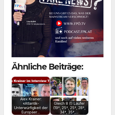
Ähnliche Beiträge:
Alex Krainer:
«Atlantik-
Gleich 8 (!) Läufer
Unterwürfigkeit der
(19†, 25†, 25†, 28†,
Europäer…
34†, 35†,…