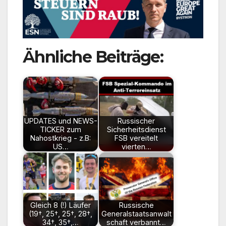
Ähnliche Beiträge:
UPDATES und NEWS-
Russischer
TICKER zum
Sicherheitsdienst
Nahostkrieg - z.B:
FSB vereitelt
US…
vierten…
Gleich 8 (!) Läufer
Russische
(19†, 25†, 25†, 28†,
Generalstaatsanwalt
34†, 35†,…
schaft verbannt…