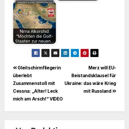
Nima Alkorshid:
“Möchten die Golf-
Staaten zur neuen…
Beitragsnavigation
Gleitschirmfliegerin
Merz will EU-
überlebt
Beistandsklausel für
Zusammenstoß mit
Ukraine: das wäre Krieg
Cessna: „Alter! Leck
mit Russland
mich am Arsch!“ VIDEO