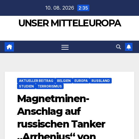
Zum
10. 08. 2026
2:35
Inhalt
UNSER MITTELEUROPA
springen
AKTUELLER BEITRAG
BELGIEN
EUROPA
RUSSLAND
STUDIEN
TERRORISMUS
Magnetminen-
Anschlag auf
russischen Tanker
„Arrhenius“ von