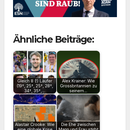
Ähnliche Beiträge:
Gleich 8 (!) Läufer
Alex Krainer: Wie
(19†, 25†, 25†, 28†,
Grossbritannien zu
34†, 35†,…
seinem…
Alastair Crooke: Wie
Die Ehe zwischen
eine globale Krise
Mann und Frau stirbt