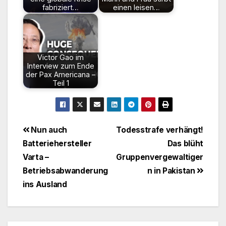
fabriziert…
einen leisen…
Victor Gao im
Interview zum Ende
der Pax Americana –
Teil 1
Beitragsnavigation
Nun auch
Todesstrafe verhängt!
Batteriehersteller
Das blüht
Varta –
Gruppenvergewaltiger
Betriebsabwanderung
n in Pakistan
ins Ausland