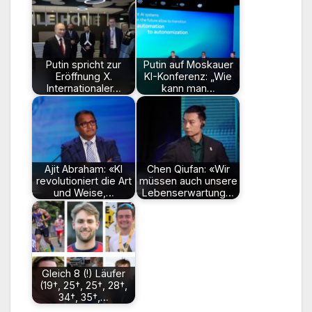
Putin spricht zur
Putin auf Moskauer
Eröffnung X.
KI-Konferenz: „Wie
Internationaler…
kann man…
Ajit Abraham: «KI
Chen Qiufan: «Wir
revolutioniert die Art
müssen auch unsere
und Weise,…
Lebenserwartung…
Gleich 8 (!) Läufer
(19†, 25†, 25†, 28†,
34†, 35†,…