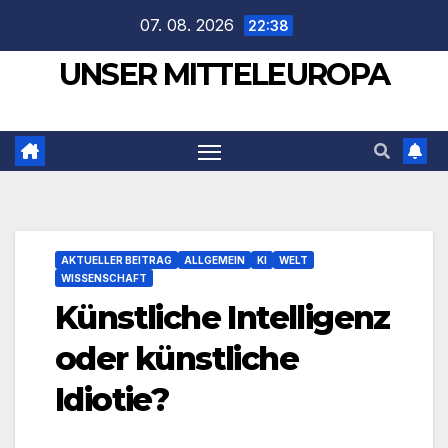
Zum
07. 08. 2026
22:38
Inhalt
UNSER MITTELEUROPA
springen
AKTUELLER BEITRAG
ALLGEMEIN
KI
WELT
WISSENSCHAFT
Künstliche Intelligenz
oder künstliche
Idiotie?