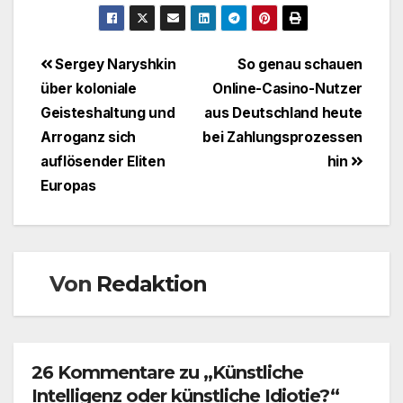
Beitragsnavigation
Sergey Naryshkin
So genau schauen
über koloniale
Online-Casino-Nutzer
Geisteshaltung und
aus Deutschland heute
Arroganz sich
bei Zahlungsprozessen
auflösender Eliten
hin
Europas
Von
Redaktion
26 Kommentare zu „Künstliche
Intelligenz oder künstliche Idiotie?“