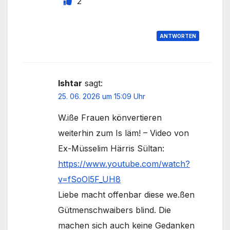
2
ANTWORTEN
Ishtar
sagt:
25. 06. 2026 um 15:09 Uhr
W.iße Frauen könvertieren
weiterhin zum Is läm! – Video von
Ex-Müsselim Härris Sültan:
https://www.youtube.com/watch?
v=fSoOl5F_UH8
Liebe macht offenbar diese we.ßen
Gütmenschwaibers blind. Die
machen sich auch keine Gedanken