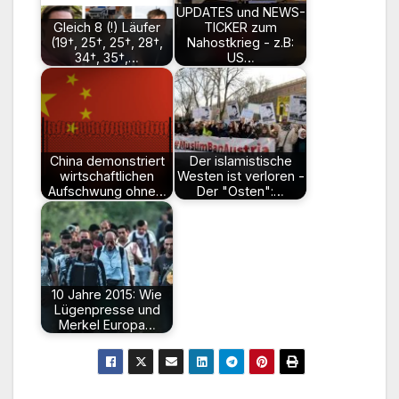
UPDATES und NEWS-
Gleich 8 (!) Läufer
TICKER zum
(19†, 25†, 25†, 28†,
Nahostkrieg - z.B:
34†, 35†,…
US…
China demonstriert
Der islamistische
wirtschaftlichen
Westen ist verloren -
Aufschwung ohne…
Der "Osten":…
10 Jahre 2015: Wie
Lügenpresse und
Merkel Europa…