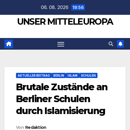
Zum
06. 08. 2026
19:56
Inhalt
UNSER MITTELEUROPA
springen
AKTUELLER BEITRAG
BERLIN
ISLAM
SCHULEN
Brutale Zustände an
Berliner Schulen
durch Islamisierung
Von
Redaktion