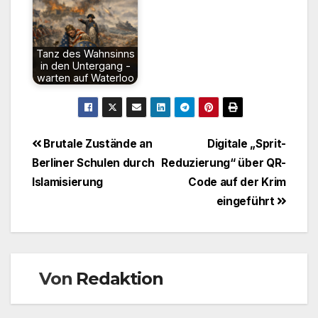
Tanz des Wahnsinns
in den Untergang -
warten auf Waterloo
Beitragsnavigation
Brutale Zustände an
Digitale „Sprit-
Berliner Schulen durch
Reduzierung“ über QR-
Islamisierung
Code auf der Krim
eingeführt
Von
Redaktion