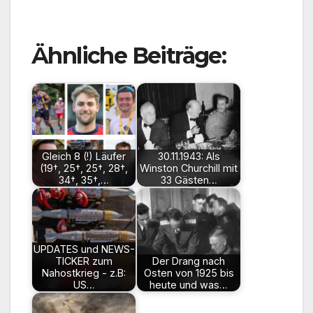
Ähnliche Beiträge:
Gleich 8 (!) Läufer
30.11.1943: Als
(19†, 25†, 25†, 28†,
Winston Churchill mit
34†, 35†,…
33 Gästen…
UPDATES und NEWS-
TICKER zum
Der Drang nach
Nahostkrieg - z.B:
Osten von 1925 bis
US…
heute und was…