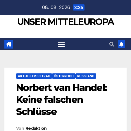
Zum
08. 08. 2026
3:35
Inhalt
UNSER MITTELEUROPA
springen
AKTUELLER BEITRAG
ÖSTERREICH
RUSSLAND
Norbert van Handel:
Keine falschen
Schlüsse
Von
Redaktion