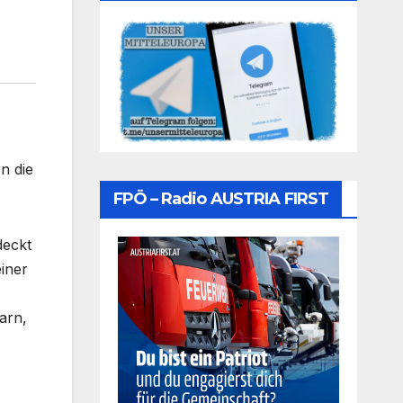
n die
FPÖ – Radio AUSTRIA FIRST
deckt
iner
arn,