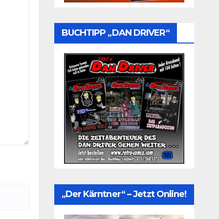
BUCHTIPP „DAN DRIVER“
„Der Kärntner“ – Jetzt Online!