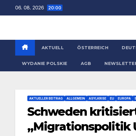
Zum
06. 08. 2026
20:00
Inhalt
springen
AKTUELL
ÖSTERREICH
DEUT
WYDANIE POLSKIE
AGB
NEWSLETTE
AKTUELLER BEITRAG
ALLGEMEIN
ASYLKRISE
EU
EUROPA
Schweden kritisier
„Migrationspolitik