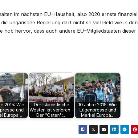
alten im nächsten EU-Haushalt, also 2020 ernste finanziel
ie ungarische Regierung darf nicht so viel Geld wie in den
 hob hervor, dass auch andere EU-Mitgliedstaaten dieser
re 2015: Wie
Der islamistische
10 Jahre 2015: Wie
presse und
Westen ist verloren -
Lügenpresse und
el Europa…
Der "Osten":…
Merkel Europa…