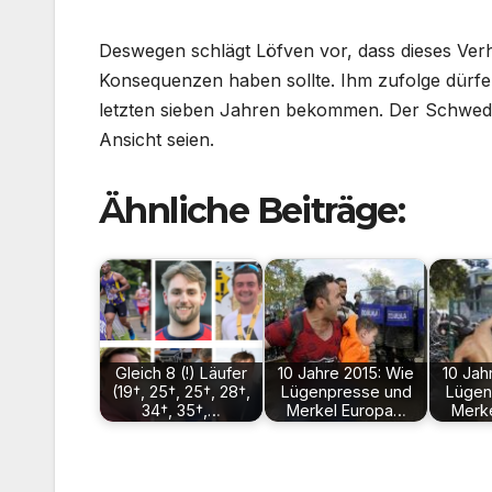
Deswegen schlägt Löfven vor, dass dieses Verh
Konsequenzen haben sollte. Ihm zufolge dürfe d
letzten sieben Jahren bekommen. Der Schwede
Ansicht seien.
Ähnliche Beiträge:
Gleich 8 (!) Läufer
10 Jahre 2015: Wie
10 Jah
(19†, 25†, 25†, 28†,
Lügenpresse und
Lügen
34†, 35†,…
Merkel Europa…
Merk