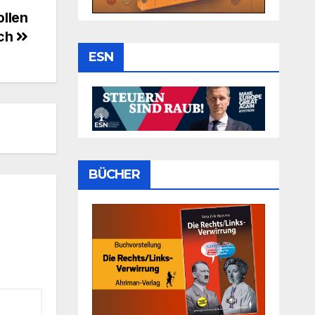
ollen
ich
ESN
BÜCHER