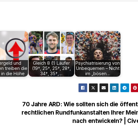
ergeld und
Gleich 8 (!) Läufer
Psychiatrisierung von
n treiben die
(19†, 25†, 25†, 28†,
Unbequemen – Nicht
 in die Höhe
34†, 35†,…
im „bösen…
70 Jahre ARD: Wie sollten sich die öffent
rechtlichen Rundfunkanstalten Ihrer Me
nach entwickeln? | Ci