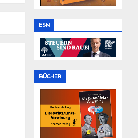
ESN
BÜCHER