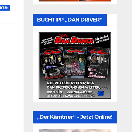
RTEN
BUCHTIPP „DAN DRIVER“
„Der Kärntner“ – Jetzt Online!