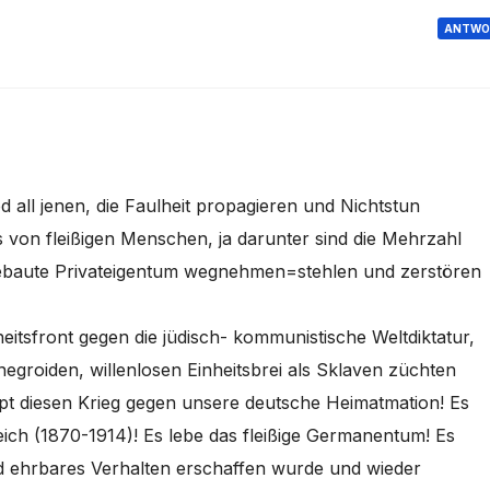
ANTWO
 all jenen, die Faulheit propagieren und Nichtstun
es von fleißigen Menschen, ja darunter sind die Mehrzahl
ebaute Privateigentum wegnehmen=stehlen und zerstören
eitsfront gegen die jüdisch- kommunistische Weltdiktatur,
negroiden, willenlosen Einheitsbrei als Sklaven züchten
ppt diesen Krieg gegen unsere deutsche Heimatmation! Es
ich (1870-1914)! Es lebe das fleißige Germanentum! Es
d ehrbares Verhalten erschaffen wurde und wieder