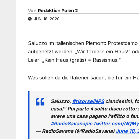
Von
Redaktion Polen 2
JUNI 18, 2020
Saluzzo im italienischen Piemont: Protestdemo 
aufgehetzt werden: „Wir fordern ein Haus!“ od
Leier: „Kein Haus (gratis) = Rassismus.“
Was sollen da die Italiener sagen, die für ein
Saluzzo,
#risorseINPS
clandestini, f
casa!“ Poi parte il solito disco rotto
avere una casa pagano l’affitto o fa
#RadioSavana
pic.twitter.com/NQM
— RadioSavana (@RadioSavana)
June 18,