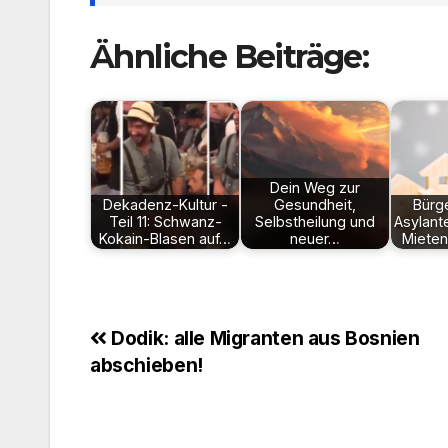
Ähnliche Beiträge:
Dein Weg zur
Dekadenz-Kultur -
Gesundheit,
Bürg
Teil 11: Schwanz-
Selbstheilung und
Asylante
Kokain-Blasen auf…
neuer…
Mieten
Beitragsnavigation
Dodik: alle Migranten aus Bosnien
abschieben!