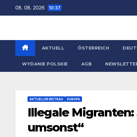
Zum
08. 08. 2026
10:37
Inhalt
springen
AKTUELL
ÖSTERREICH
DEUT
WYDANIE POLSKIE
AGB
NEWSLETTE
AKTUELLER BEITRAG
EUROPA
Illegale Migranten:
umsonst“