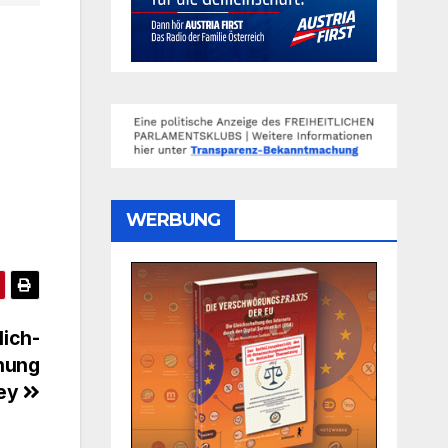
WERBUNG
lich-
inung
vey