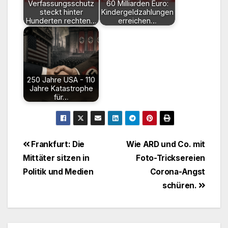
Verfassungsschutz
60 Milliarden Euro:
steckt hinter
Kindergeldzahlungen
Hunderten rechten…
erreichen…
250 Jahre USA - 110
Jahre Katastrophe
für…
Beitragsnavigation
Frankfurt: Die
Wie ARD und Co. mit
Mittäter sitzen in
Foto-Tricksereien
Politik und Medien
Corona-Angst
schüren.