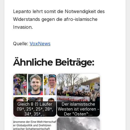
Lepanto lehrt somit die Notwendigkeit des
Widerstands gegen die afro-islamische
Invasion.
Quelle:
VoxNews
Ähnliche Beiträge:
Gleich 8 (!) Läufer
Der islamistische
(19†, 25†, 25†, 28†,
Westen ist verloren -
34†, 35†,…
Der "Osten":…