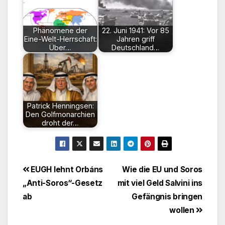
Phänomene der
22. Juni 1941: Vor 85
Eine-Welt-Herrschaft:
Jahren griff
Über…
Deutschland…
Patrick Henningsen:
Den Golfmonarchien
droht der…
Beitragsnavigation
EUGH lehnt Orbáns
Wie die EU und Soros
„Anti-Soros“-Gesetz
mit viel Geld Salvini ins
ab
Gefängnis bringen
wollen