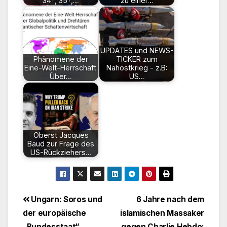
34†, 35†,…
zu einer…
UPDATES und NEWS-
Phänomene der
TICKER zum
Eine-Welt-Herrschaft:
Nahostkrieg - z.B:
Über…
US…
Oberst Jacques
Baud zur Frage des
US-Rückziehers…
Beitragsnavigation
Ungarn: Soros und
6 Jahre nach dem
der europäische
islamischen Massaker
„Bundesstaat“
gegen Charlie Hebdo: