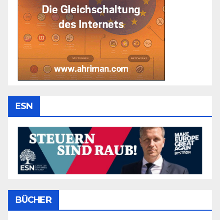
ESN
BÜCHER