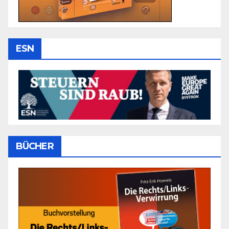
ESN
BÜCHER