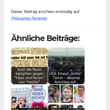
Dieser Beitrag erschien erstmalig auf
Philosphia Perennis
Ähnliche Beiträge:
Auch die Nazis
kämpften gegen
USA: Erneut „Antifa“-
"Hass und Hetze"
Terror - diesmal
von "rechts"
Anschlag auf…