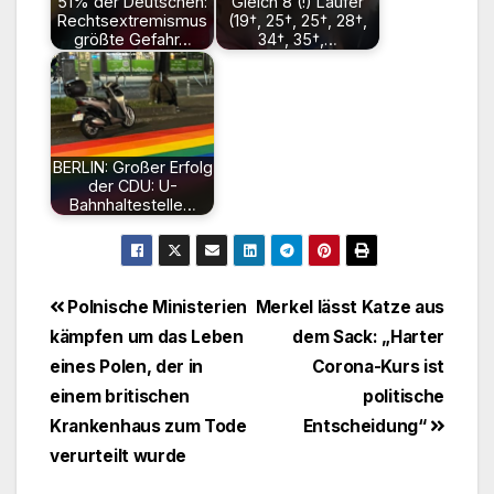
51% der Deutschen:
Gleich 8 (!) Läufer
Rechtsextremismus
(19†, 25†, 25†, 28†,
größte Gefahr…
34†, 35†,…
BERLIN: Großer Erfolg
der CDU: U-
Bahnhaltestelle…
Beitragsnavigation
Polnische Ministerien
Merkel lässt Katze aus
kämpfen um das Leben
dem Sack: „Harter
eines Polen, der in
Corona-Kurs ist
einem britischen
politische
Krankenhaus zum Tode
Entscheidung“
verurteilt wurde