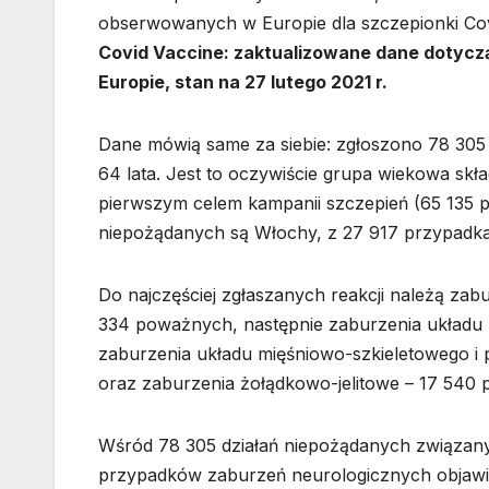
obserwowanych w Europie dla szczepionki Covid
Covid Vaccine: zaktualizowane dane dotycz
Europie, stan na 27 lutego 2021 r.
Dane mówią same za siebie: zgłoszono 78 305 
64 lata. Jest to oczywiście grupa wiekowa skł
pierwszym celem kampanii szczepień (65 135 p
niepożądanych są Włochy, z 27 917 przypadkam
Do najczęściej zgłaszanych reakcji należą za
334 poważnych, następnie zaburzenia układ
zaburzenia układu mięśniowo-szkieletowego 
oraz zaburzenia żołądkowo-jelitowe – 17 540
Wśród 78 305 działań niepożądanych związanyc
przypadków zaburzeń neurologicznych objawia