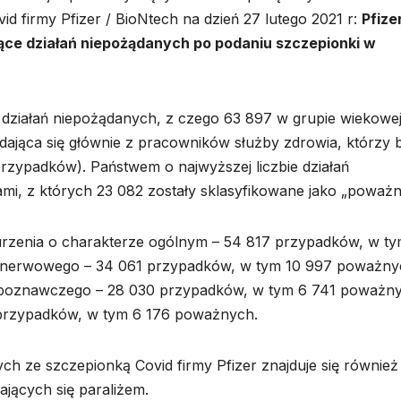
 firmy Pfizer / BioNtech na dzień 27 lutego 2021 r:
Pfize
ące działań niepożądanych po podaniu szczepionki w
działań niepożądanych, z czego 63 897 w grupie wiekowej
adająca się głównie z pracowników służby zdrowia, którzy b
rzypadków). Państwem o najwyższej liczbie działań
i, z których 23 082 zostały sklasyfikowane jako „poważn
burzenia o charakterze ogólnym – 54 817 przypadków, w ty
u nerwowego – 34 061 przypadków, w tym 10 997 poważny
i poznawczego – 28 030 przypadków, w tym 6 741 poważn
 przypadków, w tym 6 176 poważnych.
h ze szczepionką Covid firmy Pfizer znajduje się równie
jących się paraliżem.