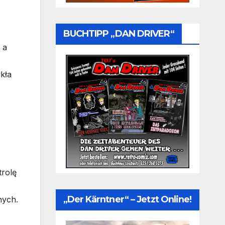
BUCHTIPP „DAN DRIVER“
 a
ykła
trolę
„Der Kärntner“ – Jetzt Online!
nych.