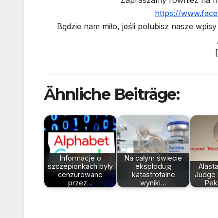
https://www.fac
Będzie nam miło, jeśli polubisz nasze wpisy
Ähnliche Beiträge:
Informacje o
Na całym świecie
szczepionkach były
eksplodują
Alast
cenzurowane
katastrofalne
Judge 
przez…
wyniki…
Pek