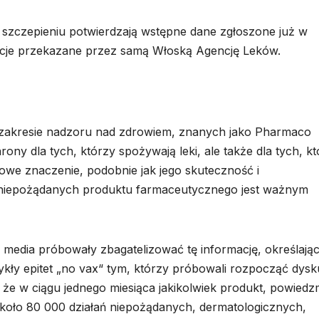
szczepieniu potwierdzają wstępne dane zgłoszone już w
acje przekazane przez samą Włoską Agencję Leków.
 zakresie nadzoru nad zdrowiem, znanych jako Pharmaco
rony dla tych, którzy spożywają leki, ale także dla tych, k
owe znaczenie, podobnie jak jego skuteczność i
ń niepożądanych produktu farmaceutycznego jest ważnym
 media próbowały zbagatelizować tę informację, określając
wykły epitet „no vax“ tym, którzy próbowali rozpocząć dysk
że w ciągu jednego miesiąca jakikolwiek produkt, powied
oło 80 000 działań niepożądanych, dermatologicznych,