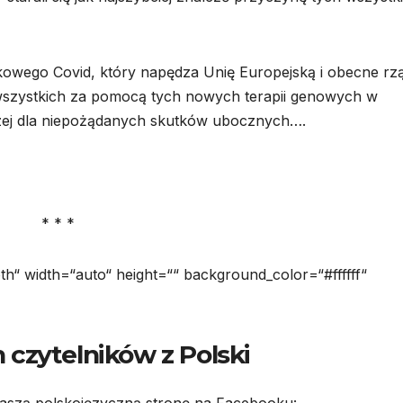
kowego Covid, który napędza Unię Europejską i obecne rz
a wszystkich za pomocą tych nowych terapii genowych w
rzej dla niepożądanych skutków ubocznych….
* * *
th“ width=“auto“ height=““ background_color=“#ffffff“
 czytelników z Polski
aszą polskojęzyczną stronę na Facebooku: