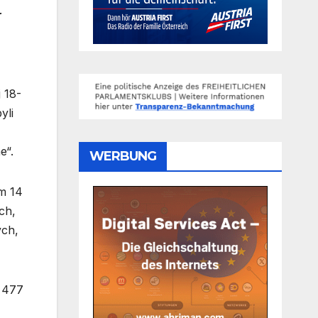
r
 18-
yli
e“.
WERBUNG
m 14
ch,
ych,
ż 477