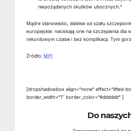
niepożądanych skutków ubocznych.“
Mądre stanowisko, dalekie od szału szczepion
europejskie: naciskają one na szczepienia dl
rekordowym czasie i bez komplikacji. Tym go
Źródło:
MPI
[dropshadowbox align=“none“ effect=“lifted-bo
border_width=“1″ border_color=“#dddddd“ ]
Do naszych
Zapraszamy również na n