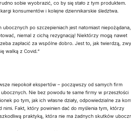
rudno sobie wyobrazić, co by się stało z tym produktem.
argi konsumentów i kolejne dziennikarskie śledztwa.
 ubocznych po szczepieniach jest natomiast niepożądana,
tować, niemal z cichą rezygnacją! Niektórzy mogą nawet
 trzeba zapłacić za wspólne dobro. Jest to, jak twierdzą, zw
ę walką z Covid.“
wsze niepokoił ekspertów – począwszy od samych firm
 ubocznych. Nie bez powodu te same firmy w przeszłości
nek po tym, jak ich własne działy, odpowiedzialne za kon
d nimi. Fakt, który powinien dać do myślenia tym, którzy
ieszkodliwą praktyką, która nie ma żadnych skutków ubocz