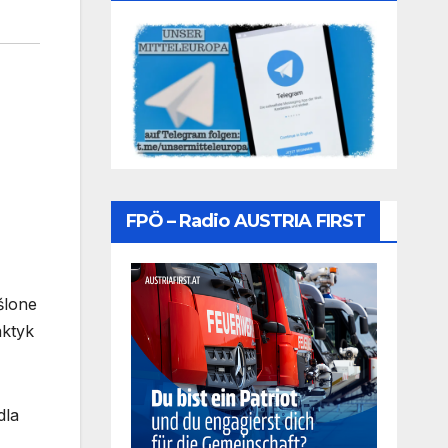
FPÖ – Radio AUSTRIA FIRST
ślone
aktyk
dla