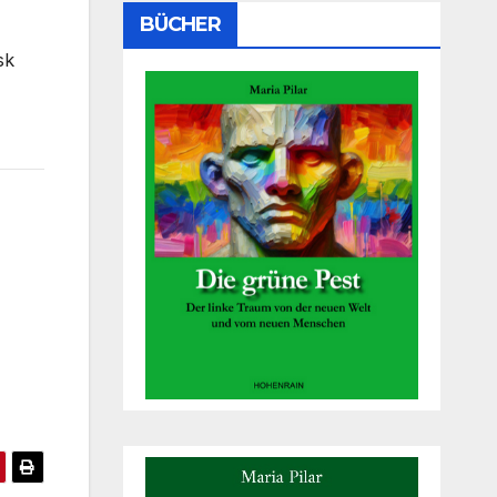
BÜCHER
sk