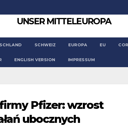
UNSER MITTELEUROPA
SCHLAND
SCHWEIZ
EUROPA
EU
CO
R
ENGLISH VERSION
IMPRESSUM
firmy Pfizer: wzrost
ałań ubocznych