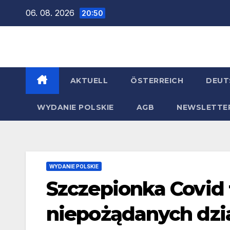
Zum
06. 08. 2026
20:50
Inhalt
springen
AKTUELL
ÖSTERREICH
DEUT
WYDANIE POLSKIE
AGB
NEWSLETTE
WYDANIE POLSKIE
Szczepionka Covid 
niepożądanych dzi