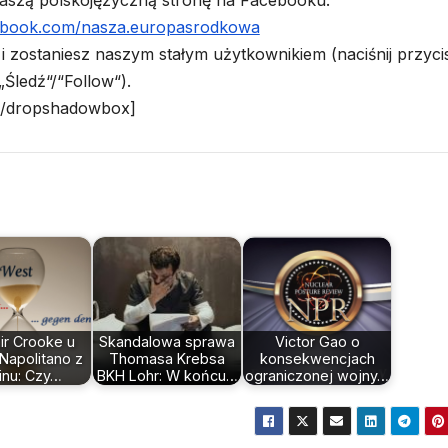
ebook.com/nasza.europasrodkowa
 i zostaniesz naszym stałym użytkownikiem (naciśnij przyci
„Śledź“/“Follow“).
[/dropshadowbox]
air Crooke u
Skandalowa sprawa
Victor Gao o
Napolitano z
Thomasa Krebsa
konsekwencjach
inu: Czy…
BKH Lohr: W końcu…
ograniczonej wojny…