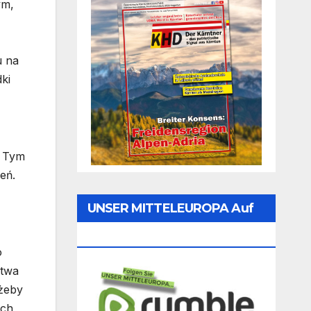
ym,
u na
ki
. Tym
eń.
UNSER MITTELEUROPA Auf
Rumble Folgen
o
stwa
 żeby
ich