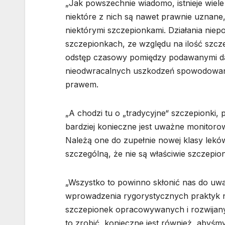
„Jak powszechnie wiadomo, istnieje wie
niektóre z nich są nawet prawnie uznan
niektórymi szczepionkami. Działania nie
szczepionkach, ze względu na ilość szc
odstęp czasowy pomiędzy podawanymi daw
nieodwracalnych uszkodzeń spowodowan
prawem.
„A chodzi tu o „tradycyjne“ szczepionk
bardziej konieczne jest uważne monitor
Należą one do zupełnie nowej klasy lekó
szczególną, że nie są właściwie szczepio
„Wszystko to powinno skłonić nas do uwa
wprowadzenia rygorystycznych praktyk na
szczepionek opracowywanych i rozwijanych
to zrobić, konieczne jest również, abyśmy