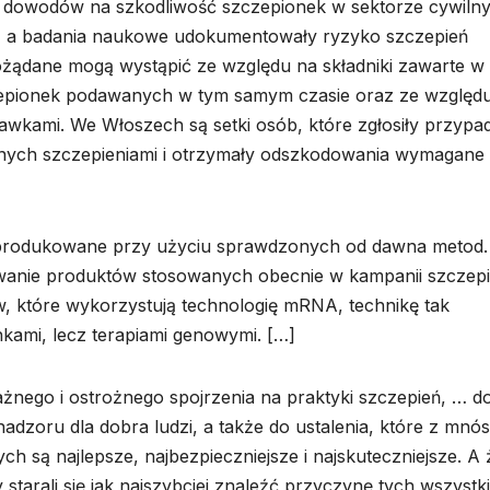
le dowodów na szkodliwość szczepionek w sektorze cywiln
e, a badania naukowe udokumentowały ryzyko szczepień
pożądane mogą wystąpić ze względu na składniki zawarte w
zepionek podawanych w tym samym czasie oraz ze względ
kami. We Włoszech są setki osób, które zgłosiły przypad
ych szczepieniami i otrzymały odszkodowania wymagane
i, produkowane przy użyciu sprawdzonych od dawna metod
owanie produktów stosowanych obecnie w kampanii szczepi
w, które wykorzystują technologię mRNA, technikę tak
nkami, lecz terapiami genowymi. […]
żnego i ostrożnego spojrzenia na praktyki szczepień, … d
dzoru dla dobra ludzi, a także do ustalenia, które z mnó
 są najlepsze, najbezpieczniejsze i najskuteczniejsze. A
 starali się jak najszybciej znaleźć przyczynę tych wszystk