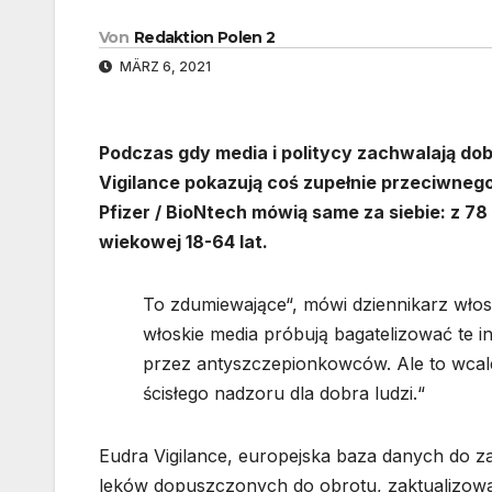
Von
Redaktion Polen 2
MÄRZ 6, 2021
Podczas gdy media i politycy zachwalają dob
Vigilance pokazują coś zupełnie przeciwnego
Pfizer / BioNtech mówią same za siebie: z 7
wiekowej 18-64 lat.
To zdumiewające“, mówi dziennikarz włos
włoskie media próbują bagatelizować te i
przez antyszczepionkowców. Ale to wcale
ścisłego nadzoru dla dobra ludzi.“
Eudra Vigilance, europejska baza danych do za
leków dopuszczonych do obrotu, zaktualizowa