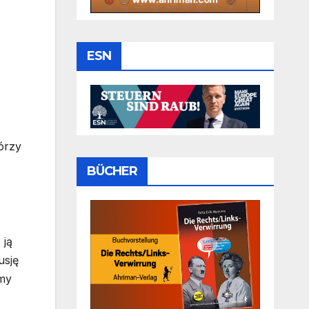
ESN
tórzy
BÜCHER
 ją
usję
zmy