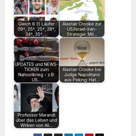
Gleich 8 (!) Läufer
Alastair Crooke zur
(19†, 25†, 25†, 28†,
US/Israel-Iran-
34†, 35†,…
Strategie: Mit…
UPDATES und NEWS-
TICKER zum
Alastair Crooke bei
Nahostkrieg - z.B:
Judge Napolitano
US…
aus Peking: Hat…
Professor Marandi
über das Leben und
Wirken von Ali…