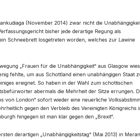
nkudiaga (November 2014) zwar nicht die Unabhängigkei
rfassungsgericht bisher jede derartige Regung als
 ein Schneebrett losgetreten worden, welches zur Lawine
egung „Frauen für die Unabhängigkeit“ aus Glasgow wies
nig fehlte, um aus Schottland einen unabhängigen Staat z
iniges ereignet. So haben in der Wahl zum schottischen
sbefürworter abermals die Mehrheit der Sitze errungen. D
Los von London“ sofort wieder eine neuerliche Volksabsti
ehrheitlich gegen den Verbleib des Vereinigten Königreichs i
urgh hingegen ist man klar gegen den „Brexit“.
rsten derartigen „Unabhängigkeitstag“ (Mai 2013) in Mera