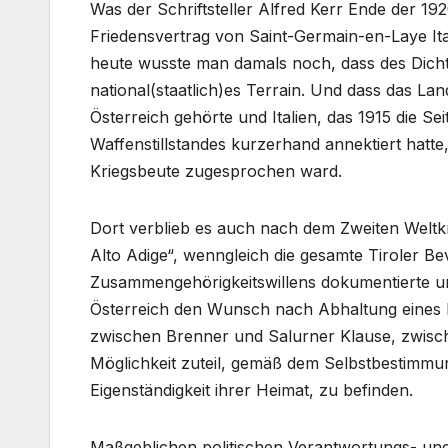
Was der Schriftsteller Alfred Kerr Ende der 19
Friedensvertrag von Saint-Germain-en-Laye Ita
heute wusste man damals noch, dass des Dicht
national(staatlich)es Terrain. Und dass das La
Österreich gehörte und Italien, das 1915 die S
Waffenstillstandes kurzerhand annektiert hatte
Kriegsbeute zugesprochen ward.
Dort verblieb es auch nach dem Zweiten Weltkr
Alto Adige“, wenngleich die gesamte Tiroler B
Zusammengehörigkeitswillens dokumentierte un
Österreich den Wunsch nach Abhaltung eines 
zwischen Brenner und Salurner Klause, zwis
Möglichkeit zuteil, gemäß dem Selbstbestimmungs
Eigenständigkeit ihrer Heimat, zu befinden.
Maßgeblichen politischen Verantwortungs- un