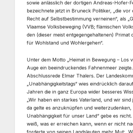
sowie anlässlich der dortigen Andreas-Hofer-F
bezeichnete jetzt in Bruneck Politiker, „die vor
Recht auf Selbstbestimmung verneinen“, als „G
Vlaamse Volksbeweging (VVB; flämischen Volksb
den (dieser meist entgegengehaltenen) Primat d
für Wohlstand und Wohlergehen“.
Unter dem Motto „Heimat in Bewegung – Los 
Auge ein beeindruckendes Fahnenmeer zeigte. 
Abschlussrede Elmar Thalers. Der Landeskomm
„Unabhängigkeitstags“ wies eindrücklich darauf
Jahren die in ganz Europa wider besseres Wis
„Wir haben ein starkes Vaterland, und wir sind j
da gelte es anzuknüpfen und weiterzudenken, d
Unabhängigkeit für unser Land“ gebe es nicht
weiß, was er erreichen kann, wenn er nicht nac
forderte von seinen Landsleuten mehr Mut: „We