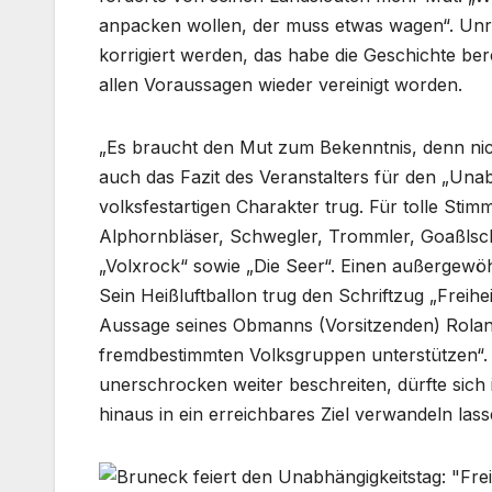
anpacken wollen, der muss etwas wagen“. Unr
korrigiert werden, das habe die Geschichte be
allen Voraussagen wieder vereinigt worden.
„Es braucht den Mut zum Bekenntnis, denn nichts
auch das Fazit des Veranstalters für den „Unab
volksfestartigen Charakter trug. Für tolle St
Alphornbläser, Schwegler, Trommler, Goaßlschn
„Volxrock“ sowie „Die Seer“. Einen außergewöh
Sein Heißluftballon trug den Schriftzug „Freihe
Aussage seines Obmanns (Vorsitzenden) Roland 
fremdbestimmten Volksgruppen unterstützen“. W
unerschrocken weiter beschreiten, dürfte sich
hinaus in ein erreichbares Ziel verwandeln lass