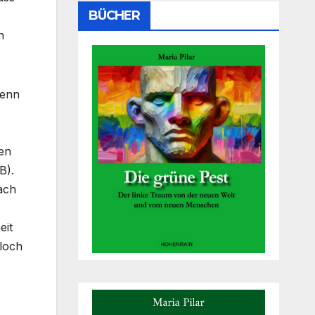
BÜCHER
n
denn
pen
B).
nach
eit
Bloch