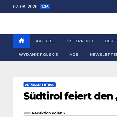
Zum
07. 08. 2026
1:36
Inhalt
springen
AKTUELL
ÖSTERREICH
DEUT
WYDANIE POLSKIE
AGB
NEWSLETTE
AKTUELLER BEITRAG
Südtirol feiert de
Von
Redaktion Polen 2