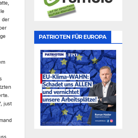
tte,
le
 der
ber
age
PATRIOTEN FÜR EUROPA
dem
s
tzten
rte.
, just
emand
uss