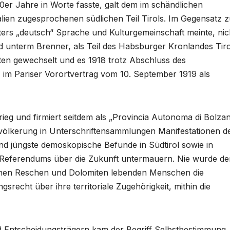
20er Jahre in Worte fasste, galt dem im schändlichen
lien zugesprochenen südlichen Teil Tirols. Im Gegensatz 
ers „deutsch“ Sprache und Kulturgemeinschaft meinte, nic
nd unterm Brenner, als Teil des Habsburger Kronlandes Tiro
eiten gewechselt und es 1918 trotz Abschluss des
, im Pariser Vorortvertrag vom 10. September 1919 als
ieg und firmiert seitdem als „Provincia Autonoma di Bolza
evölkerung in Unterschriftensammlungen Manifestationen d
d jüngste demoskopische Befunde in Südtirol sowie in
Referendums über die Zukunft untermauern. Nie wurde de
chen Reschen und Dolomiten lebenden Menschen die
recht über ihre territoriale Zugehörigkeit, mithin die
d Entscheidungsträgern kam der Begriff Selbstbestimmung