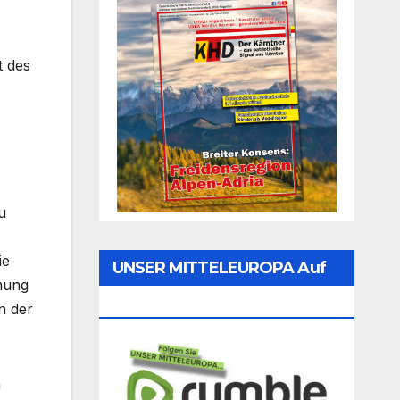
t des
u
ie
UNSER MITTELEUROPA Auf
mmung
Rumble Folgen
n der
n