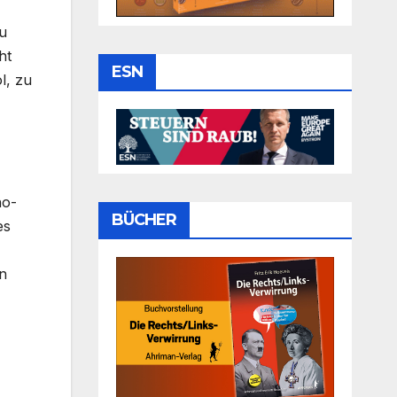
zu
ht
ESN
l, zu
no-
BÜCHER
es
n