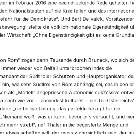
eier im Februar 2016 eine beeindruckende Rede gehalten ha
 den Nationalstaaten auf die Knie fallen und das internationa
efahr für die Demokratie“. Und Bart De Valck, Vorsitzender
ewegung) stellte die volklich-nationale Eigenständigkeit ü
er Wirtschaft: „Ohne Eigenständigkeit gibt es keine Grundl
von Rom“ zogen dann Tausende durch Bruneck, wo sich 
Immer wieder von Beifall unterbrochen indes die
andant der Südtiroler Schützen und Hauptorganisator de
 hin, wie sehr Südtirol von Rom abhängig sei, das in den le
sen als „Modell“ angepriesene Autonomie sukzessive entwe
a nach wie vor − zumindest kulturell − ein Teil Österreichs“
enn „die fertige Lösung, das perfekte Rezept für die
. „Niemand weiß, was er kann, bevor er’s versucht, und ni
h mehr strebt“, rief Thaler in die begeisterte Menge und
r etwas schaffen will, der muss zuversichtlich sein, der m