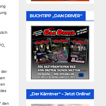
hung
nung
BUCHTIPP „DAN DRIVER“
slich
PÖ,
 der
gen
ren
 des
„Der Kärntner“ – Jetzt Online!
“ den