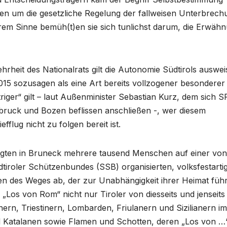
ihnen um die gesetzliche Regelung der fallweisen Unterbrec
nserem Sinne bemüh(t)en sie sich tunlichst darum, die Erwäh
hrheit des Nationalrats gilt die Autonomie Südtirols auswei
015 sozusagen als eine Art bereits vollzogener besonderer
iger“ gilt – laut Außenminister Sebastian Kurz, dem sich S
ruck und Bozen beflissen anschließen -, wer diesem
efflug nicht zu folgen bereit ist.
n legten in Bruneck mehrere tausend Menschen auf einer von
Südtiroler Schützenbundes (SSB) organisierten, volksfestarti
n des Weges ab, der zur Unabhängigkeit ihrer Heimat füh
 „Los von Rom“ nicht nur Tiroler von diesseits und jenseits
ern, Triestinern, Lombarden, Friulanern und Sizilianern im
d Katalanen sowie Flamen und Schotten, deren „Los von …