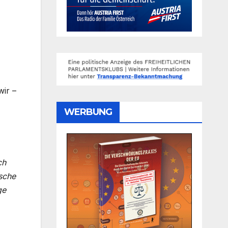
wir –
WERBUNG
ch
sche
ge