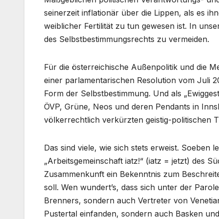
seinerzeit inflationär über die Lippen, als es 
weiblicher Fertilität zu tun gewesen ist. In u
des Selbstbestimmungsrechts zu vermeiden.
Für die österreichische Außenpolitik und die Me
einer parlamentarischen Resolution vom Juli 2
Form der Selbstbestimmung. Und als „Ewiggestr
ÖVP, Grüne, Neos und deren Pendants in Innsb
völkerrechtlich verkürzten geistig-politischen Ti
Das sind viele, wie sich stets erweist. Soebe
„Arbeitsgemeinschaft iatz!“ (iatz = jetzt) des 
Zusammenkunft ein Bekenntnis zum Beschreite
soll. Wen wundert’s, dass sich unter der Parole
Brenners, sondern auch Vertreter von Venetian
Pustertal einfanden, sondern auch Basken un