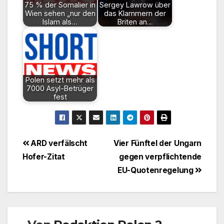
75 % der Somalier in
Sergey Lawrow über
Wien sehen „nur den
das Klammern der
Islam als…
Briten an…
Polen setzt mehr als
7000 Asyl-Betrüger
fest
Beitragsnavigation
ARD verfälscht
Vier Fünftel der Ungarn
Hofer-Zitat
gegen verpflichtende
EU-Quotenregelung