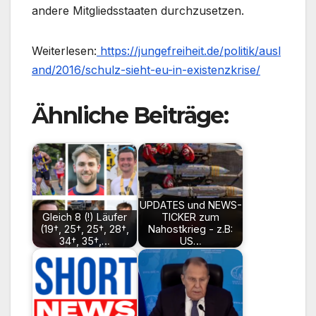
andere Mitgliedsstaaten durchzusetzen.
Weiterlesen:
https://jungefreiheit.de/politik/ausl
and/2016/schulz-sieht-eu-in-existenzkrise/
Ähnliche Beiträge:
UPDATES und NEWS-
Gleich 8 (!) Läufer
TICKER zum
(19†, 25†, 25†, 28†,
Nahostkrieg - z.B:
34†, 35†,…
US…