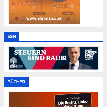
ESN
BÜCHER