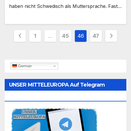
haben nicht Schwedisch als Muttersprache. Fast…
Seitennummerierung
1
…
45
46
47
der
Beiträge
German
UNSER MITTELEUROPA Auf Telegram
Folgen