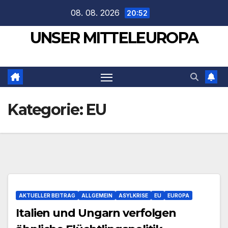
Zum
08. 08. 2026
20:52
Inhalt
UNSER MITTELEUROPA
springen
Kategorie:
EU
AKTUELLER BEITRAG
ALLGEMEIN
ASYLKRISE
EU
EUROPA
Italien und Ungarn verfolgen